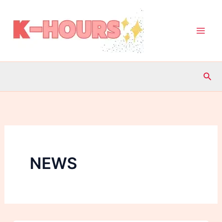
内
容
を
ス
キ
検
ッ
索
プ
NEWS