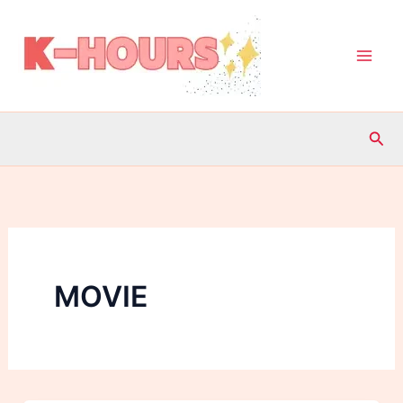
内
容
を
ス
キ
検
ッ
索
プ
MOVIE