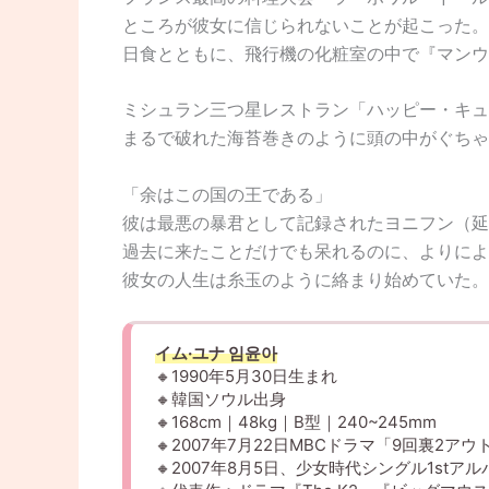
ところが彼女に信じられないことが起こった。
日食とともに、飛行機の化粧室の中で『マンウ
ミシュラン三つ星レストラン「ハッピー・キュ
まるで破れた海苔巻きのように頭の中がぐちゃ
「余はこの国の王である」
彼は最悪の暴君として記録されたヨニフン（延
過去に来たことだけでも呆れるのに、よりによ
彼女の人生は糸玉のように絡まり始めていた。
イム·ユナ 임윤아
🔸1990年5月30日生まれ
🔸韓国ソウル出身
🔸168cm｜48kg｜B型｜240~245mm
🔸2007年7月22日MBCドラマ「9回裏2ア
🔸2007年8月5日、少女時代シングル1st