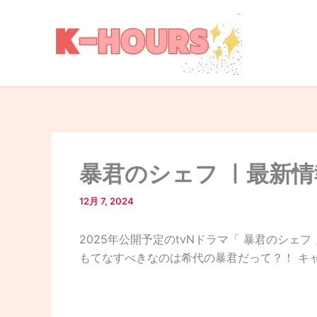
内
容
を
ス
キ
ッ
プ
暴君のシェフ ㅣ最新情
12月 7, 2024
2025年公開予定のtvNドラマ「 暴君のシェ
もてなすべきなのは希代の暴君だって？！ キ