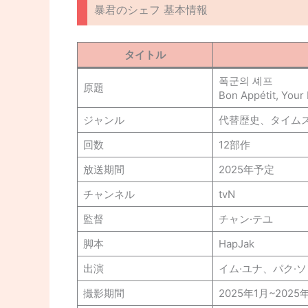
暴君のシェフ 基本情報
タイトル
폭군의 셰프
原題
Bon Appétit, Your
ジャンル
代替歴史、タイム
回数
12部作
放送期間
2025年予定
チャンネル
tvN
監督
チャン·テユ
脚本
HapJak
出演
イム·ユナ、パク·
撮影期間
2025年1月~2025