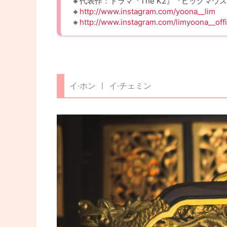
🔸代表作：ドラマ『The K2』『ビッグマ
🔸
http://www.instagram.com/yoona__lim
🔸
http://www.instagram.com/limyoona__offi
イ·ホン ㅣ イ·チェミン