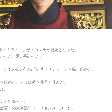
族の主導の下、母・ヨン氏が廃妃となった。
かった。運が悪かった。
えたあの日の記録「史草（サチョ）」を探し始めた。
を始めた。人々は彼を暴君と呼んだ。
た。
ンと出会った。
ば宮中の大令熟手（テリョンスクス）だ。