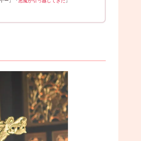
イヤー』『
悪魔が引っ越してきた
』