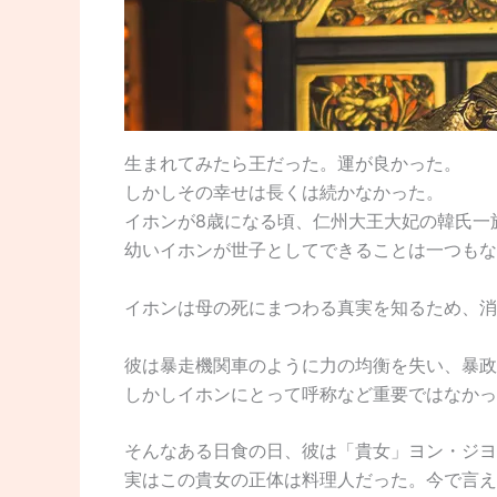
生まれてみたら王だった。運が良かった。
しかしその幸せは長くは続かなかった。
イホンが8歳になる頃、仁州大王大妃の韓氏一
幼いイホンが世子としてできることは一つもな
イホンは母の死にまつわる真実を知るため、消
彼は暴走機関車のように力の均衡を失い、暴政
しかしイホンにとって呼称など重要ではなかっ
そんなある日食の日、彼は「貴女」ヨン・ジヨ
実はこの貴女の正体は料理人だった。今で言え