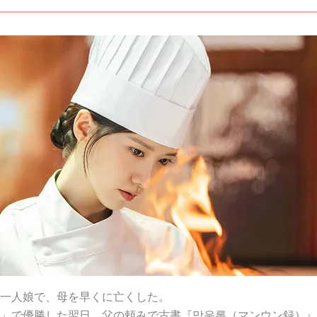
一人娘で、母を早くに亡くした。
」で優勝した翌日、父の頼みで古書『망운록（マンウン録）』