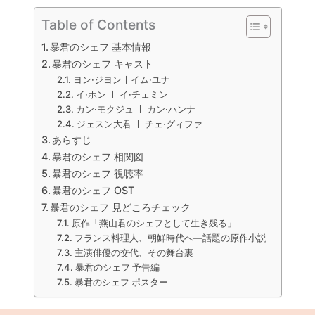
Table of Contents
暴君のシェフ 基本情報
暴君のシェフ キャスト
ヨン·ジヨンㅣイム·ユナ
イ·ホン ㅣ イ·チェミン
カン·モクジュ ㅣ カン·ハンナ
ジェスン大君 ㅣ チェ·グィファ
あらすじ
暴君のシェフ 相関図
暴君のシェフ 視聴率
暴君のシェフ OST
暴君のシェフ 見どころチェック
原作「燕山君のシェフとして生き残る」
フランス料理人、朝鮮時代へ―話題の原作小説
主演俳優の交代、その舞台裏
暴君のシェフ 予告編
暴君のシェフ ポスター