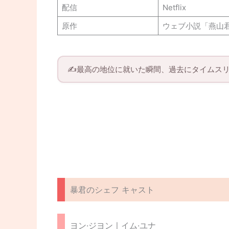
配信
Netflix
原作
ウェブ小説「燕山
✍️最高の地位に就いた瞬間、過去にタイムス
暴君のシェフ キャスト
ヨン·ジヨンㅣイム·ユナ