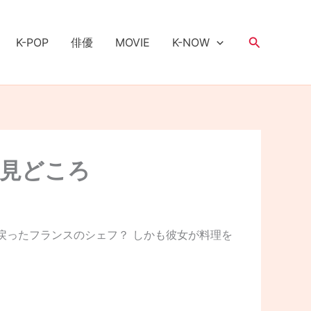
検
K-POP
俳優
MOVIE
K-NOW
索
·見どころ
代に戻ったフランスのシェフ？ しかも彼女が料理を