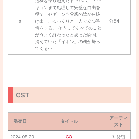
危機を乗り越えたトッパル。 イ·ミ
ギョンまで処理して完璧な自由を
得て、セギョンも父親の陰から抜
分64
8
け出し、ゆっくりと一人で立つ準
備をする。 そうしてすべてのこと
がうまく終わったと思った瞬間、
消えていた「イホン」の魂が帰っ
てくる···
OST
アーティ
発売日
タイトル
スト
최상엽
2024.05.29
GO