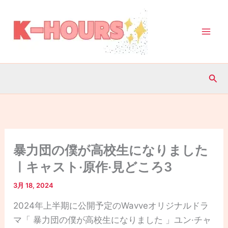
内
容
を
ス
キ
検
ッ
索
プ
暴力団の僕が高校生になりました
ㅣキャスト·原作·見どころ3
3月 18, 2024
2024年上半期に公開予定のWavveオリジナルドラ
マ「 暴力団の僕が高校生になりました 」ユン·チャ