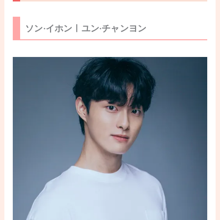
ソン·イホンㅣユン·チャンヨン