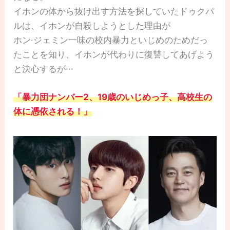
イホンの体から抜け出す方法を探していたドゥクパ
ルは、イホンが自殺しようとした理由が
ホン·ジェミン一味の校内暴力といじめのためだっ
たことを知り、イホンが代わりに復讐してあげよう
と決心するが···
「暴力団ナンバー2、19歳のいじめっ子、高校生の
体に憑依される！」