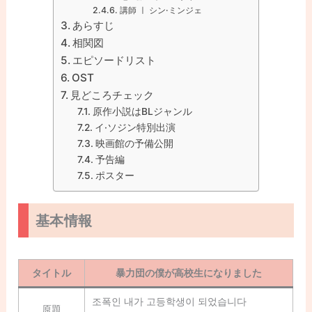
講師 ㅣ シン·ミンジェ
あらすじ
相関図
エピソードリスト
OST
見どころチェック
原作小説はBLジャンル
イ·ソジン特別出演
映画館の予備公開
予告編
ポスター
基本情報
タイトル
暴力団の僕が高校生になりました
조폭인 내가 고등학생이 되었습니다
原題