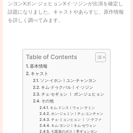
ンヨンXボン·ジェヒョンXイ·ソジンが出演を確定し
話題になりました。キャストやあらすじ、原作情報
を詳しく調べてみます。
Table of Contents
基本情報
キャスト
ソン·イホンㅣユン·チャンヨン
キム·ドゥクパルㅣイ·ソジン
チェ·セギョン ㅣ ボン·ジェヒョン
その他
キム·ドンスㅣウォン·テミン
ホン·ジェミンㅣチュ·ユンチャン
チェ·ミョンヒョン ㅣ ソ·テファ
キム·ヨンジㅣキム·セウォン
七星派のボスㅣ李ギョンヨン