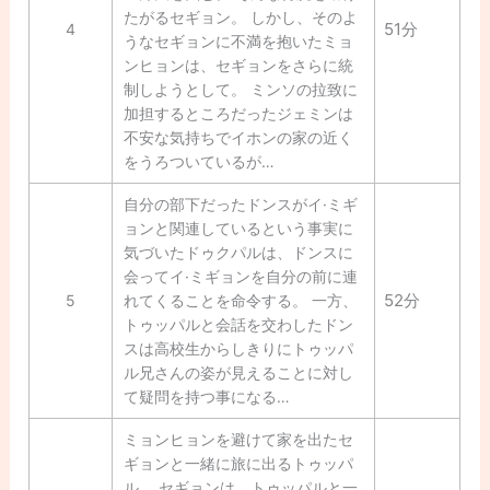
たがるセギョン。 しかし、そのよ
51分
4
うなセギョンに不満を抱いたミョ
ンヒョンは、セギョンをさらに統
制しようとして。 ミンソの拉致に
加担するところだったジェミンは
不安な気持ちでイホンの家の近く
をうろついているが…
自分の部下だったドンスがイ·ミギ
ョンと関連しているという事実に
気づいたドゥクパルは、ドンスに
会ってイ·ミギョンを自分の前に連
52分
5
れてくることを命令する。 一方、
トゥッパルと会話を交わしたドン
スは高校生からしきりにトゥッパ
ル兄さんの姿が見えることに対し
て疑問を持つ事になる…
ミョンヒョンを避けて家を出たセ
ギョンと一緒に旅に出るトゥッパ
ル。 セギョンは、トゥッパルと一