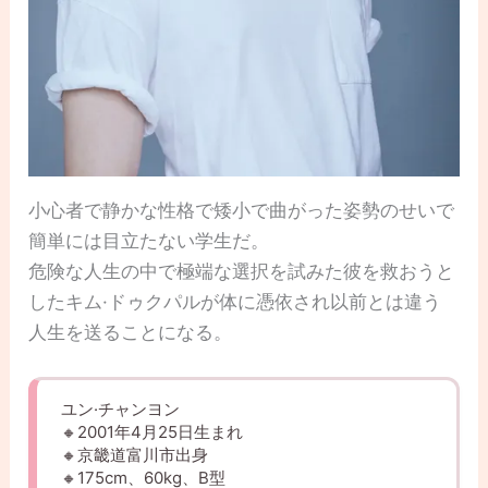
小心者で静かな性格で矮小で曲がった姿勢のせいで
簡単には目立たない学生だ。
危険な人生の中で極端な選択を試みた彼を救おうと
したキム·ドゥクパルが体に憑依され以前とは違う
人生を送ることになる。
ユン·チャンヨン
🔸2001年4月25日生まれ
🔸京畿道富川市出身
🔸175cm、60kg、B型