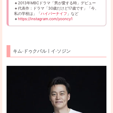
🔸2013年MBCドラマ「男が愛する時」デビュー
🔸代表作：ドラマ「30歳だけど17歳です」「今、
私の学校は」「
ハイパーナイフ
」など
🔸
https://instagram.com/yooncy1
キム·ドゥクパルㅣイ·ソジン