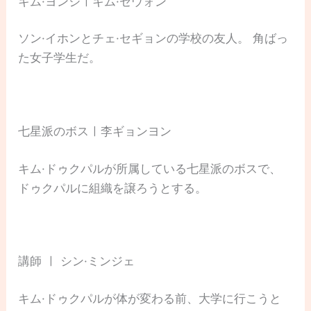
キム·ヨンジㅣキム·セウォン
ソン·イホンとチェ·セギョンの学校の友人。 角ばっ
た女子学生だ。
七星派のボスㅣ李ギョンヨン
キム·ドゥクパルが所属している七星派のボスで、
ドゥクパルに組織を譲ろうとする。
講師 ㅣ シン·ミンジェ
キム·ドゥクパルが体が変わる前、大学に行こうと