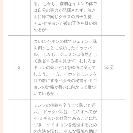
る。 しかし、虚弱なイホンの体で
は自分の実力が発揮されず、泣き
面に蜂で同じクラスの男子生徒、
チェ·セギョンが彼の正体を疑い始
めるが···
ついにイ·ホンの体でジェミン一味
を倒すことに成功したトゥッパ
ル。 しかし、ジェミンは依然とし
て反省する姿を見せず、むしろセ
53分
3
ギョンの疑いだけを確信に変えて
しまう。 一方、イホンとミンソを
目の敵にするペ会長の秘書イ·ミギ
ョンの計略が得八に向かって近づ
いているが···
ミンソの拉致を辛うじて防いだ得
八。 ドゥクパルは、このすべてが
イ·ミギョンの仕業であることに気
づき、イ·ミギョンを処理するため
の方法を悩む。 そんな得腕を助け