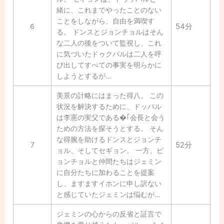
緒に、これまでやったことのない
ことをしながら、自由を満喫す
54分
6
る。 ドンスとジョンチョルはそん
な二人の後をついて監視し、これ
に気づいたドゥクパルは二人を呼
び出してすべての事実を明らかに
しようとするが…
美景の計略にはまった得八。 この
状況を解決するために、ドッパル
は李憲の実父である�｢会長と会う
ための方法を探そうとする。 そん
な得腕を助けるドンスとジョンチ
52分
7
ョル、そしてセギョン。 一方、ビ
ョンチョルと仲間たちはジェミン
に自分たちに加わることを提案
し、ますますイホンに申し訳ない
と感じていたジェミンは悩むが…
ジェミンの心からの反省と証言で