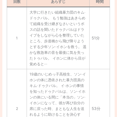
時間
回数
あらすじ
大学に行きたい組織暴力団のキム·
ドゥクパル。 もう勉強はあきらめ
て組織を受け継ぎなさいというボ
スの話を聞いたドゥクパルはドラ
イブをしながら心を整理していた
51分
1
ところ、歩道橋から飛び降りよう
とする少年ソン·イホンを救う。 遥
かな救急車の音を最後に気を失っ
たトゥパル。 イホンに体から目が
覚めると···
19歳のいじめっ子高校生、ソン·イ
ホンの体に憑依された暴力団員の
キム·ドゥクパル。 イ·ホンの事情
を知ったドゥクパルは、ソン·イホ
ンの体にいる間に「本当の」ソン·
イホンになって、彼が再び自分の
53分
2
席に戻った時、まともな人生を送
れるように助けることを決心す