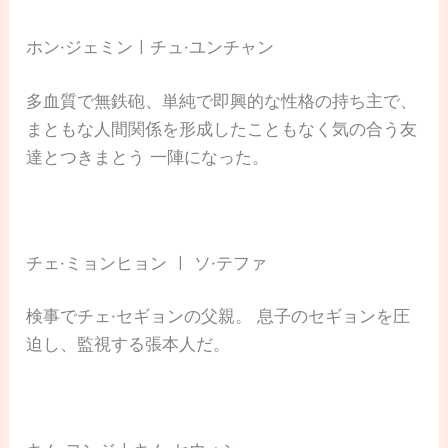
ホン·ジェミンㅣチュ·ユンチャン
多血質で無鉄砲、単純で即興的な性格の持ち主で、
まともな人間関係を形成したこともなく気の合う友
達とつきまとう 一陣になった。
チェ·ミョンヒョン ㅣ ソ·テファ
検事でチェ·セギョンの父親。 息子のセギョンを圧
迫し、監視する張本人だ。