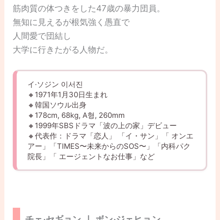
筋肉質の体つきをした47歳の暴力団員。
無知に見えるが根気強く愚直で
人間愛で団結し
大学に行きたがる人物だ。
イ·ソジン 이서진
🔸1971年1月30日生まれ
🔸韓国ソウル出身
🔸178cm, 68kg, A형, 260mm
🔸1999年SBSドラマ「波の上の家」デビュー
🔸代表作：ドラマ「恋人」 「イ・サン」「 オンエ
アー」「TIMES〜未来からのSOS〜」「内科パク
院長」「 エージェントなお仕事」など
チェ·セギョン ㅣ ボン·ジェヒョン