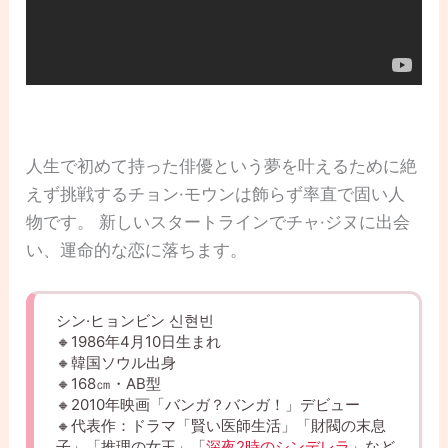
人生で初めて持った俳優という夢を叶えるために絶
えず挑戦するチョン·モウンは飾らず率直で固い人
物です。 新しいスタートラインでチャ·ジヌに出会
い、運命的な恋に落ちます。
シン·ヒョンビン 신현빈
🔸1986年4月10日生まれ
🔸韓国ソウル出身
🔸168㎝・AB型
🔸2010年映画「バンガ？バンガ！」デビュー
🔸代表作：ドラマ「賢い医師生活」「財閥の末息
子」「推理の女王」「
深夜2時のシンデレラ
」など