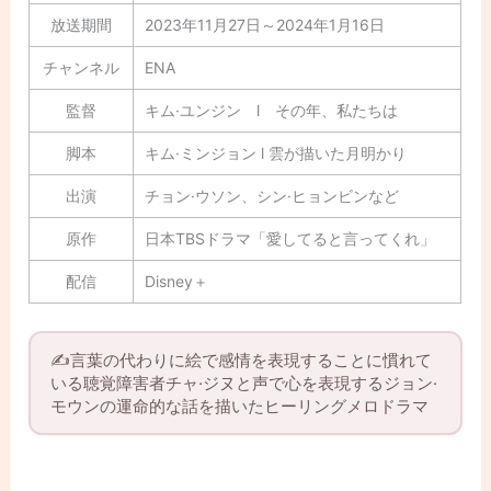
放送期間
2023年11月27日～2024年1月16日
チャンネル
ENA
監督
キム·ユンジン l その年、私たちは
脚本
キム·ミンジョン l 雲が描いた月明かり
出演
チョン·ウソン、シン·ヒョンビンなど
原作
日本TBSドラマ「愛してると言ってくれ」
配信
Disney＋
✍️言葉の代わりに絵で感情を表現することに慣れて
いる聴覚障害者チャ·ジヌと声で心を表現するジョン·
モウンの運命的な話を描いたヒーリングメロドラマ