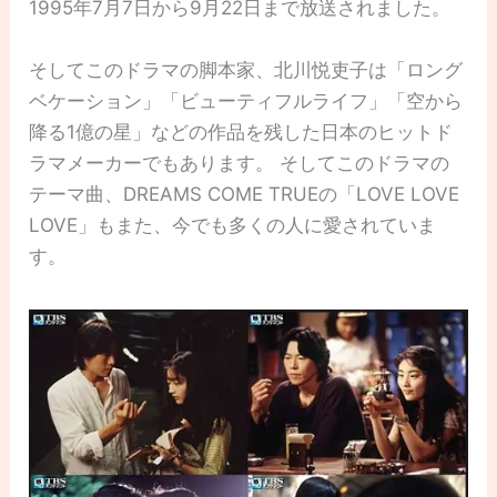
1995年7月7日から9月22日まで放送されました。
そしてこのドラマの脚本家、北川悦吏子は「ロング
ベケーション」「ビューティフルライフ」「空から
降る1億の星」などの作品を残した日本のヒットド
ラマメーカーでもあります。 そしてこのドラマの
テーマ曲、DREAMS COME TRUEの「LOVE LOVE
LOVE」もまた、今でも多くの人に愛されていま
す。