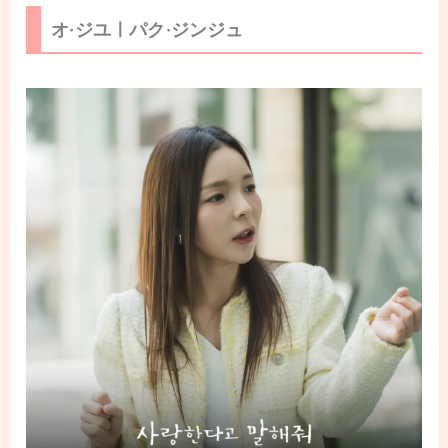
オ·ジユㅣパク·ジンジュ