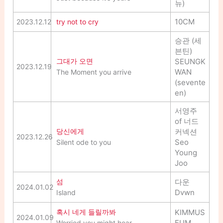
뉴)
10CM
2023.12.12
try not to cry
승관 (세
븐틴)
그대가 오면
SEUNGK
2023.12.19
WAN
The Moment you arrive
(sevente
en)
서영주
of 너드
당신에게
커넥션
2023.12.26
Seo
Silent ode to you
Young
Joo
섬
다운
2024.01.02
Dvwn
Island
혹시 네게 들릴까봐
KIMMUS
2024.01.09
EUM
Worried you might hear