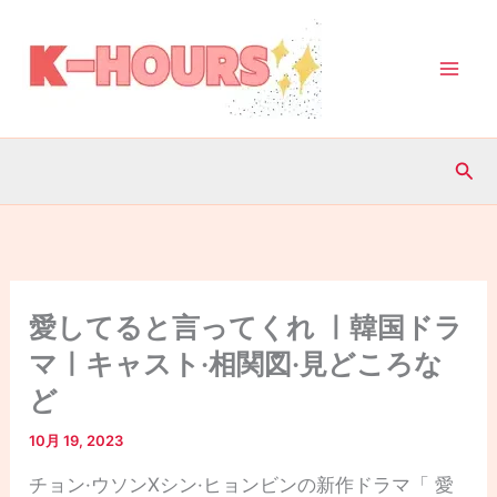
内
容
を
ス
キ
検
ッ
索
プ
愛してると言ってくれ ㅣ韓国ドラ
マㅣキャスト·相関図·見どころな
ど
10月 19, 2023
チョン·ウソンXシン·ヒョンビンの新作ドラマ「 愛