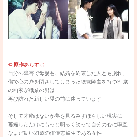
✏️原作あらすじ
自分の障害で母親も、結婚を約束した人とも別れ、
傷で心の扉を閉ざしてしまった聴覚障害を持つ31歳
の画家が職業の男は
再び訪れた新しい愛の前に迷っています。
そして才能はないが夢を見るみすぼらしい現実に
萎縮しただけにもっと明るく笑って自分の心に率直
なまだ幼い21歳の俳優志望生である女性