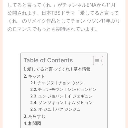
してると言ってくれ 」がチャンネルENAから11月
公開されます。日本TBSドラマ「愛してると言って
くれ」のリメイク作品としてチョン·ウソン11年ぶり
のロマンスでもっとも期待されています。
Table of Contents
愛してると言ってくれ l 基本情報
キャスト
チャ·ジヌㅣチョン·ウソン
チョン·モウンㅣシン·ヒョンビン
ユン·ジョハンㅣイ·ジェギュン
ソン·ソギョンㅣキム·ジヒョン
オ·ジユㅣパク·ジンジュ
あらすじ
相関図