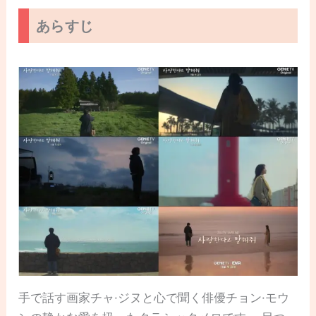
あらすじ
手で話す画家チャ·ジヌと心で聞く俳優チョン·モウ