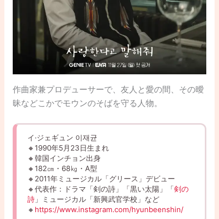
作曲家兼プロデューサーで、友人と愛の間、その曖
昧などこかでモウンのそばを守る人物。
イ·ジェギュン 이재균
🔸1990年5月23日生まれ
🔸韓国インチョン出身
🔸182㎝・68㎏・A型
🔸2011年ミュージカル「グリース」デビュー
🔸代表作：ドラマ「剣の詩」「黒い太陽」「
剣の
詩
」ミュージカル「新興武官学校」など
🔸
https://www.instagram.com/hyunbeenshin/