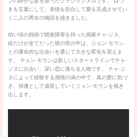
ンの静かな愛を扱ったクラシックメロです。 目つ
きを言葉にして、表情を告白して愛を完成させてい
く二人の男女の物語を描きました。
幼い頃の熱病で聴覚障害を持った画家チャ·ジヌ。
絵だけが全てだった彼の世の中は、ジョン·モウン
との運命的な出会いを通じて大きな変化を迎えま
す。 チョン·モウンは新しいスタートラインでチャ·
ジヌに出会い、深い恋に落ちる人物です。 チャ·ジ
ヌによって経験する感情の渦の中で、真の愛に気づ
き、俳優として成長していくジョン·モウンを描き
出します。