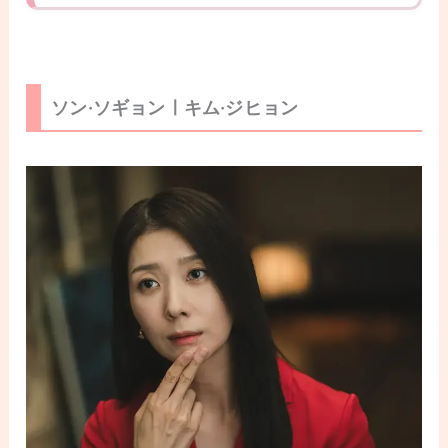
ソン·ソギョンㅣキム·ジヒョン