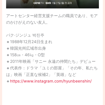
アートセンター経営支援チームの職員であり、モア
のかけがえのない友人。
パク·ジンジュ 박진주
🔸1988年12月24日生まれ
🔸韓国光州広域市出身
🔸158㎝・46㎏・O型
🔸2011年映画「サニー 永遠の仲間たち」デビュー
🔸代表作：ドラマ「ユミの部屋」「その年、私たち
は」映画「正直な候補2」「英雄」など
🔸
https://www.instagram.com/hyunbeenshin/