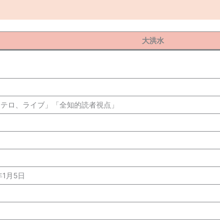
大洪水
「テロ、ライブ」「全知的読者視点」
年1月5日