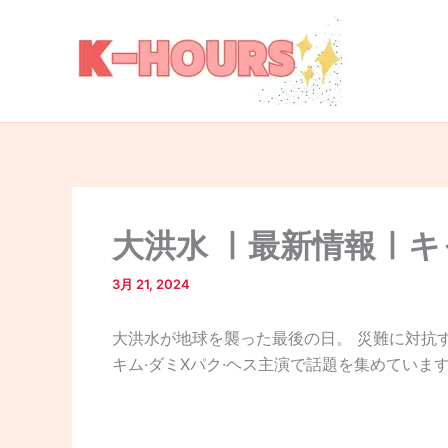
内
容
を
ス
キ
ッ
プ
大洪水 ㅣ最新情報ㅣキ
3月 21, 2024
大洪水が地球を襲った最後の日。 災難に対抗す
キム·ダミXパク·ヘス主演で話題を集めていま