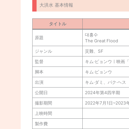
大洪水 基本情報
タイトル
대홍수
原題
The Great Flood
ジャンル
災難、SF
監督
キム·ビョンウㅣ映画
脚本
キム·ビョンウ
出演
キム·ダミ、パク·ヘス
公開日
2024年第4四半期
撮影期間
2022年7月1日~2023
上映時間
製作費