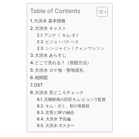
Table of Contents
大洪水 基本情報
大洪水 キャスト
アンナ ㅣ キム·ダミ
ヒジョㅣパク·ヘス
シン·ジャインㅣクォン·ウンソン
大洪水 あらすじ
どこで見れる？（視聴方法）
大洪水 ロケ地・聖地巡礼
相関図
OST
大洪水 見どころチェック
災難映画の巨匠キム·ビョンウ監督
キム・ダミ、初の母親役
災害とSFの融合
大洪水 予告編
大洪水 ポスター