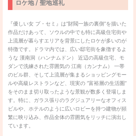
ロケ地 / 聖地巡礼
『優しい女 プ・セミ』は“財閥一族の裏側”を描いた
作品だけあって、ソウルの中でも特に高級住宅街や
上流層が暮らすエリアを背景にしたロケが多いのが
特徴です。ドラマ内では、広い邸宅街を象徴するよ
うな 漢南洞（ハンナムドン） 近辺の高級住宅、モ
ダンで洗練された雰囲気の 江南（カンナム） 一帯
のビル群、そして上流層が集まるショッピングモー
ルや高級レストランなど、現実の “富裕層の生活圏”
をそのまま切り取ったような景観が数多く登場しま
す。特に、ガラス張りのラグジュアリーなオフィス
ビルや、ホテルのように広いロビーを持つ建物が頻
繁に映り込み、作品全体の雰囲気をリッチに演出し
ています。