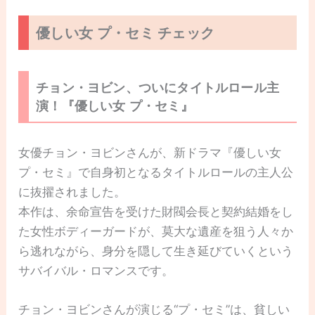
優しい女 プ・セミ チェック
チョン・ヨビン、ついにタイトルロール主
演！『優しい女 プ・セミ』
女優チョン・ヨビンさんが、新ドラマ『優しい女
プ・セミ』で自身初となるタイトルロールの主人公
に抜擢されました。
本作は、余命宣告を受けた財閥会長と契約結婚をし
た女性ボディーガードが、莫大な遺産を狙う人々か
ら逃れながら、身分を隠して生き延びていくという
サバイバル・ロマンスです。
チョン・ヨビンさんが演じる“プ・セミ”は、貧しい