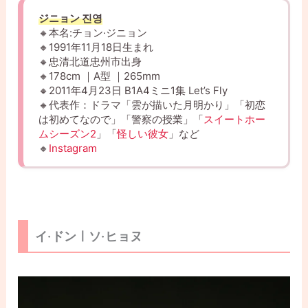
ジニョン 진영
🔸本名:チョン·ジニョン
🔸1991年11月18日生まれ
🔸忠清北道忠州市出身
🔸178cm ｜A型 ｜265mm
🔸2011年4月23日 B1A4ミニ1集 Let’s Fly
🔸代表作：ドラマ「雲が描いた月明かり」「初恋
は初めてなので」「警察の授業」「
スイートホー
ムシーズン2
」「
怪しい彼女
」など
🔸
Instagram
イ·ドンㅣソ·ヒョヌ