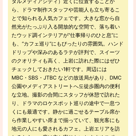
タルメディアシティ）近くに位置することか
ら、ドラマ制作スタッフや芸能人も立ち寄るこ
とで知られる人気カフェです。大きな窓から自
然光がたっぷり入る開放的な空間で、落ち着い
たウッド調インテリアが“仕事帰りのひと息”に
も、“カフェ巡り”にもぴったりの雰囲気。ハンド
ドリップや深みのあるラテが評判で、スイーツ
のクオリティも高く、上岩に訪れた際にはぜひ
チェックしておきたい1軒です。周辺には
MBC・SBS・JTBC などの放送局があり、DMC
公園やメディアストリートへ도徒歩圏内の便利
な立地。撮影の合間にスタッフが休憩で訪れた
り、ドラマのロケスポット巡りの途中で一息つ
くにも最適です。静かに過ごせるテーブル席か
ら作業しやすい席まで揃っていて、観光客にも
地元の人にも愛されるカフェ。上岩エリアを訪