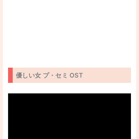
優しい女 プ・セミ OST