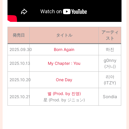
アーティ
発売日
タイトル
スト
하진
2025.09.30
Born Again
g0nny
2025.10.13
My Chapter : You
(거니)
리아
2025.10.20
One Day
(ITZY)
별 (Prod. by 진영)
Sondia
2025.10.21
星 (Prod. by ジニョン)