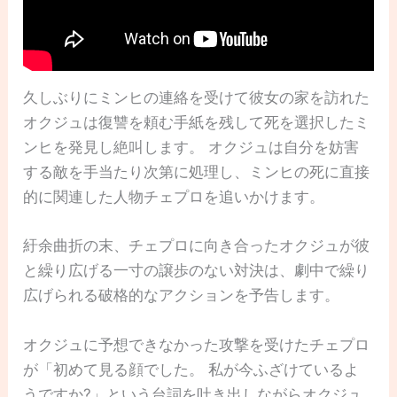
久しぶりにミンヒの連絡を受けて彼女の家を訪れた
オクジュは復讐を頼む手紙を残して死を選択したミ
ンヒを発見し絶叫します。 オクジュは自分を妨害
する敵を手当たり次第に処理し、ミンヒの死に直接
的に関連した人物チェプロを追いかけます。
紆余曲折の末、チェプロに向き合ったオクジュが彼
と繰り広げる一寸の譲歩のない対決は、劇中で繰り
広げられる破格的なアクションを予告します。
オクジュに予想できなかった攻撃を受けたチェプロ
が「初めて見る顔でした。 私が今ふざけているよ
うですか?」という台詞を吐き出しながらオクジュ