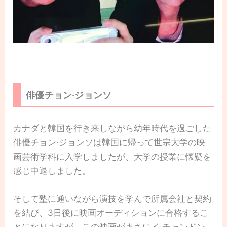
俳優チョン·ジョンソ
カナダと韓国を行き来しながら幼年時代を過ごした
俳優チョン·ジョンソは韓国に帰って世宗大学の映
画芸術学科に入学しましたが、大学の授業に懐疑を
感じ中退しました。
そして塾に通いながら演技を学んで所属会社と契約
を結び、3日後に映画オーディションに合格するこ