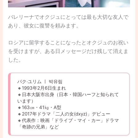
バレリーナでオクジュにとっては最も大切な友人で
あり、彼女に復讐を頼みます。
ロシアに留学することになったとオクジュのお祝い
を受けますが、ある日メッセージだけ残して消えま
した。
パク·ユリム ㅣ 박유림
🔸1993年2月6日生まれ
🔸日本大阪市出身（日本・韓国ハーフと知られて
います）
🔸163㎝・41㎏・A型
🔸2017年ドラマ「二人の女(dxyz)」デビュー
🔸代表作：映画「ドライブ・マイ・カー」ドラマ
「奇跡の兄弟」など