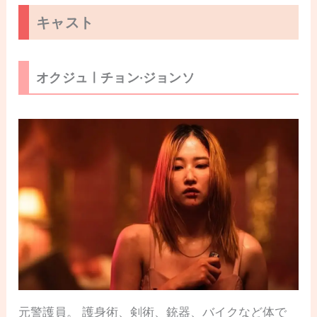
キャスト
オクジュㅣチョン·ジョンソ
元警護員。 護身術、剣術、銃器、バイクなど体で