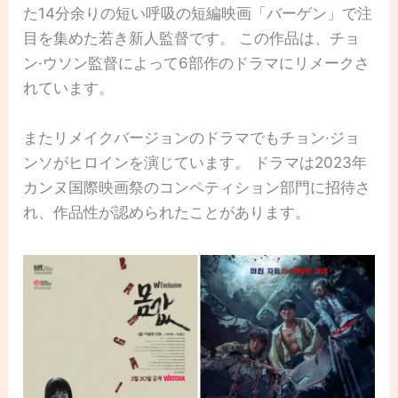
た14分余りの短い呼吸の短編映画「バーゲン」で注
目を集めた若き新人監督です。 この作品は、チョ
ン·ウソン監督によって6部作のドラマにリメークさ
れています。
またリメイクバージョンのドラマでもチョン·ジョ
ンソがヒロインを演じています。 ドラマは2023年
カンヌ国際映画祭のコンペティション部門に招待さ
れ、作品性が認められたことがあります。