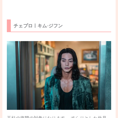
チェプロㅣキム·ジフン