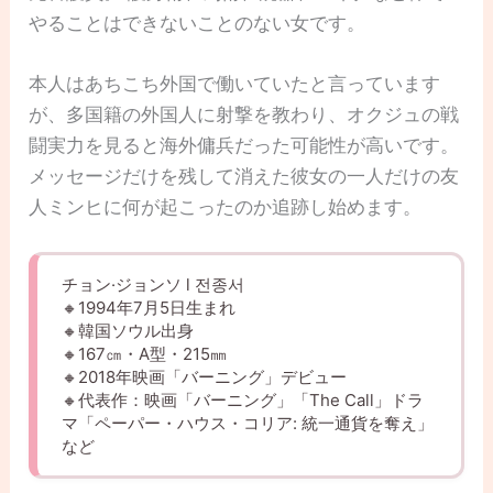
やることはできないことのない女です。
本人はあちこち外国で働いていたと言っています
が、多国籍の外国人に射撃を教わり、オクジュの戦
闘実力を見ると海外傭兵だった可能性が高いです。
メッセージだけを残して消えた彼女の一人だけの友
人ミンヒに何が起こったのか追跡し始めます。
チョン·ジョンソ l 전종서
🔸1994年7月5日生まれ
🔸韓国ソウル出身
🔸167㎝・A型・215㎜
🔸2018年映画「バーニング」デビュー
🔸代表作：映画「バーニング」「The Call」ドラ
マ「ペーパー・ハウス・コリア: 統一通貨を奪え」
など