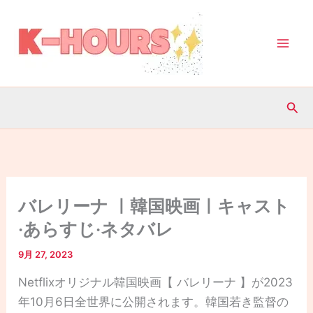
内
容
を
ス
キ
検
ッ
索
プ
バレリーナ ㅣ韓国映画ㅣキャスト
·あらすじ·ネタバレ
9月 27, 2023
Netflixオリジナル韓国映画【 バレリーナ 】が2023
年10月6日全世界に公開されます。韓国若き監督の