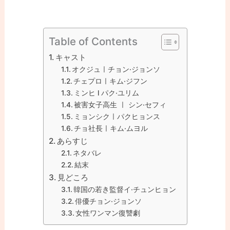
Table of Contents
キャスト
オクジュㅣチョン·ジョンソ
チェプロㅣキム·ジフン
ミンヒ l パク·ユリム
被害女子高生 ㅣ シン·セフィ
ミョンシクㅣパクヒョンス
チョ社長ㅣキム·ムヨル
あらすじ
ネタバレ
結末
見どころ
韓国の若き監督イ·チュンヒョン
俳優チョン·ジョンソ
女性ワンマン復讐劇