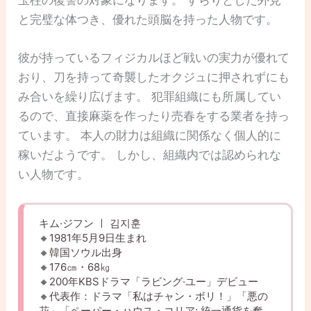
玉柱の復讐の対象になります。 すらりとした外見
と完璧な体つき、優れた頭脳を持った人物です。
彼が持っているフィジカルほど戦いの実力が優れて
おり、刀を持って奇襲したオクジュに押されずにも
み合いを繰り広げます。 犯罪組織にも所属してい
るので、直接麻薬を作ったり売春をする業者を持っ
ています。 本人の財力は組織に関係なく個人的に
稼いだようです。 しかし、組織内では認められな
い人物です。
キム·ジフン ㅣ 김지훈
🔸1981年5月9日生まれ
🔸韓国ソウル出身
🔸176㎝・68㎏
🔸200年KBSドラマ「ラビング·ユー」デビュー
🔸代表作：ドラマ「私はチャン・ボリ！」「悪の
花」「ペーパー・ハウス・コリア: 統一通貨を奪