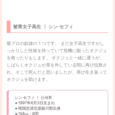
被害女子高生 ㅣ シン·セフィ
最プロの奴隷の 1 つです。 まだ女子高生ですがし
っかりした性格を持っていて危機に陥ったオクジュ
を救ったりもします。 オクジュと一緒に通うが、
しばらくオクジュが席を外している間に再び拉致さ
れ、そこで死んだと思いましたが、再び生き返って
オクジュを助けます。
シン·セフィ ㅣ 신세휘
🔸1997年6月3日生まれ
🔸韓国忠清北道鎮川郡出身
🔸158㎝・B型