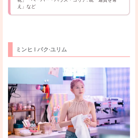
え」など
ミンヒ l パク·ユリム