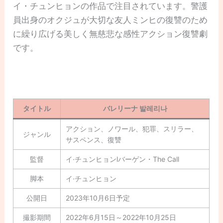
イ・チュンヒョンの作品で注目されています。警護
員出身のオクジュが大切な友人ミンヒの復讐のため
に繰り広げる美しく無慈悲な感性アクション復讐劇
です。
タイトル
バレリーナ 발레리나
アクション、ノワール、犯罪、スリラー、
ジャンル
サスペンス、復讐
監督
イ·チュンヒョンlバーゲン・The Call
脚本
イ·チュンヒョン
公開日
2023年10月6日予定
撮影期間
2022年6月15日～2022年10月25日