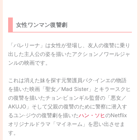
女性ワンマン復讐劇
「バレリーナ」は女性が登場し、友人の復讐に乗り
出した主人公の姿を描いたアクションノワールジャ
ンルの映画です。
これは消えた妹を探す元警護員パク·インエの物語
を描いた映画「聖女／Mad Sister」とキラースクヒ
の復讐を描いたチョン·ビョンギル監督の「悪女／
AKUJO」そして父親の復讐のために警察に潜入す
るユン·ジウの復讐劇を描いた
ハン・ソヒ
のNetflix
オリジナルドラマ「マイネーム」を思い出させま
す。