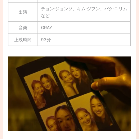
チョン·ジョンソ、キム·ジフン、パク·ユリム
出演
など
音楽
GRAY
上映時間
93分