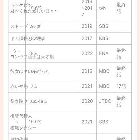
2016
最終
トッケビ〜
19.6%
~201
tvN
君がくれた愛しい日々〜
話
7
2019
SBS
ストーブリーグ
19.1%
2017
KBS
キム課長とソ理事
18.4%
最終
ウ・
2022
ENA
18%
ヨンウ弁護士は天才肌
話
最終
2015
MBC
彼女はキレイだった
18%
話
2021
MBC
17話
赤い袖先
17%
最終
2020
JTBC
梨泰院クラス
16.548%
話
復讐代行人
16.0%
2021
SBS
～
模範タクシー
最終
結婚作詞