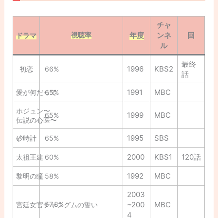
チャ
視聴率
年度
ンネ
回
ドラマ
ル
最終
1996
KBS2
初恋
66%
話
1991
MBC
愛が何だって
65%
ホジュン〜
1999
MBC
65%
伝説の心医〜
1995
SBS
砂時計
65%
2000
KBS1
120話
太祖王建
60%
1992
MBC
黎明の瞳
58%
2003
57.8%
~200
MBC
宮廷女官チャングムの誓い
4