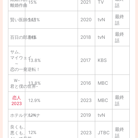
2021
TV
15%
離婚作曲
話
最終
2020
tvN
賢い医師生活
14.1%
話
最終
2018
tvN
百日の郎君様
14%
話
サム、
マイウェイ
2017
KBS
13.8%
～
恋の一発逆転！
Ｗ-
2016
MBC
13.8%
君と僕の世界-
最終
恋人
2023
MBC
12.9%
2023
話
2019
tvN
ホテルデルーナ
12%
良くも、
最終
12%
2023
JTBC
悪くも、
話