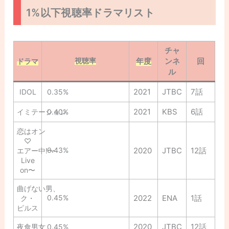
1%以下視聴率ドラマリスト
チャ
視聴率
年度
ンネ
回
ドラマ
ル
2021
JTBC
7話
IDOL
0.35%
2021
KBS
6話
イミテーション
0.40%
恋はオン
♡
0.43%
2020
JTBC
12話
エアー中!〜
Live
on〜
曲げない男、
0.45%
2022
ENA
1話
ク・
ピルス
2020
JTBC
12話
夜食男女
0.45%