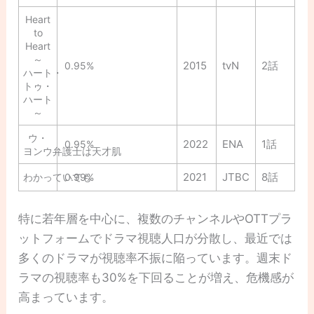
Heart
to
Heart
～
2015
tvN
2話
0.95%
ハート・
トゥ・
ハート
～
ウ・
2022
ENA
1話
0.95%
ヨンウ弁護士は天才肌
2021
JTBC
8話
わかっていても
0.99%
特に若年層を中心に、複数のチャンネルやOTTプラ
ットフォームでドラマ視聴人口が分散し、最近では
多くのドラマが視聴率不振に陥っています。週末ド
ラマの視聴率も30%を下回ることが増え、危機感が
高まっています。