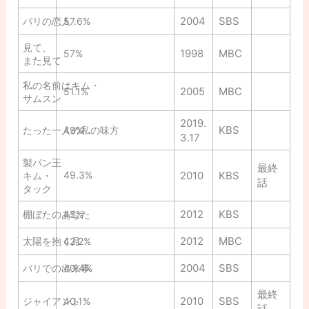
2004
SBS
パリの恋人
57.6%
見て、
1998
MBC
57%
また見て
私の名前はキム・
2005
MBC
51.1%
サムスン
2019.
KBS
たった一人の私の味方
49%
3.17
製パン王
最終
49.3%
2010
KBS
キム・
話
タック
2012
KBS
棚ぼたのあなた
45%
2012
MBC
太陽を抱く月
42.2%
2004
SBS
バリでの出来事
40.4%
最終
2010
SBS
ジャイアント
40.1%
話