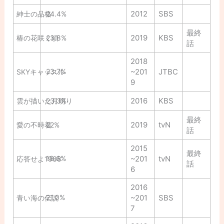
2012
SBS
紳士の品格
24.4%
最終
2019
KBS
椿の花咲く頃
23.8%
話
2018
23.7%
~201
JTBC
SKYキャッスル
9
2016
KBS
雲が描いた月明り
23.3%
最終
2019
tvN
愛の不時着
22%
話
2015
最終
19.6%
~201
tvN
応答せよ1988
話
6
2016
21.0%
~201
SBS
青い海の伝説
7