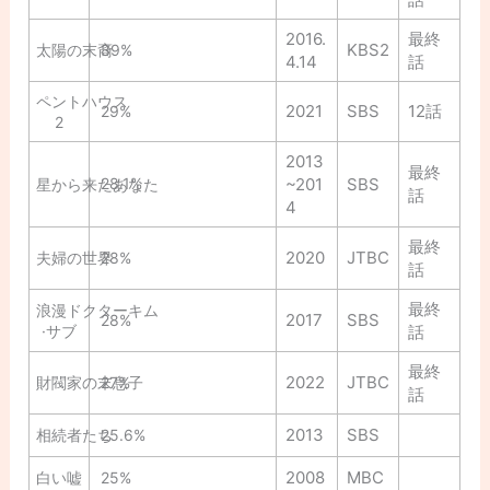
2016.
最終
KBS2
太陽の末裔
39%
4.14
話
ペントハウス
2021
SBS
12話
29%
2
2013
最終
28.1%
~201
SBS
星から来たあなた
話
4
最終
2020
JTBC
夫婦の世界
28%
話
最終
浪漫ドクターキム
2017
SBS
28%
·サブ
話
最終
2022
JTBC
財閥家の末息子
27%
話
2013
SBS
相続者たち
25.6%
2008
MBC
白い嘘
25%