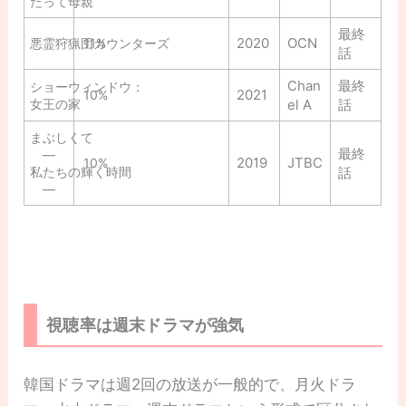
だって母親
最終
2020
OCN
悪霊狩猟団カウンターズ
11%
話
Chan
最終
ショーウィンドウ：
2021
10%
女王の家
el A
話
まぶしくて
最終
―
2019
JTBC
10%
私たちの輝く時間
話
―
視聴率は週末ドラマが強気
韓国ドラマは週2回の放送が一般的で、月火ドラ