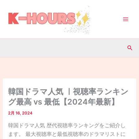
内
容
を
ス
キ
検
ッ
索
プ
韓国ドラマ人気 ㅣ視聴率ランキン
グ最高 vs 最低【2024年最新】
2月 16, 2024
韓国ドラマ人気 歴代視聴率ランキングをご紹介し
ます。 最大視聴率と最低視聴率のドラマリストに