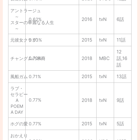
アントラージュ
～
2016
tvN
6話
0.62%
スターの華麗なる人生
～
2015
tvN
11話
元彼女クラブ
0.63%
12
0.70%
2018
MBC
話,16
チャングムの末裔
話
2015
tvN
13話
風船ガム
0.71%
ラブ・
セラピー
0.77%
2018
tvN
9話
A
POEM
A DAY
2015
tvN
5話
ホグの愛
0.77%
おかえり