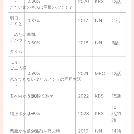
0.80%
2020
KBS
12話
～
ただいまのキスは屋根の上で！？
明日、
2017
tvN
11話
0.87%
キミと
止めたい瞬間:
アバウト
2018
tvN
9話
0.89%
·
タイム
Oh！
ご主人様
0.90%
2021
MBC
12話
～
恋ができない僕とカノジョの同居生活
～
2022
KBS
15話
君へ向かう速度493km
0.90%
10
0.90%
2023
KBS
話,11
純正ボクサー
話
2019
tvN
14話
悪魔がお前の名前を呼ぶ時
0.95%