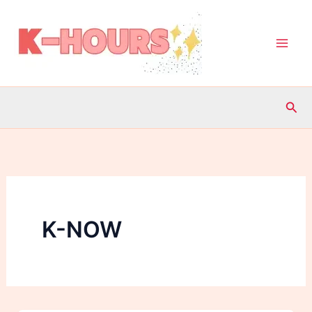
内
容
を
ス
キ
検
ッ
索
プ
K-NOW