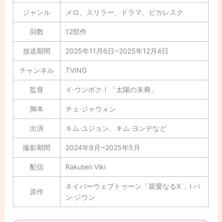
ジャンル
メロ、スリラー、ドラマ、ピカレスク
回数
12部作
放送期間
2025年11月6日~2025年12月4日
チャンネル
TVING
監督
イ·ウンボクㅣ「太陽の末裔」
脚本
チェ·ジャウォン
出演
キム·ユジョン、キム·ヨンデなど
撮影期間
2024年9月~2025年5月
配信
Rakuten Viki
ネイバーウェブトゥーン「親愛なるX 」l パ
原作
ン·ジウン