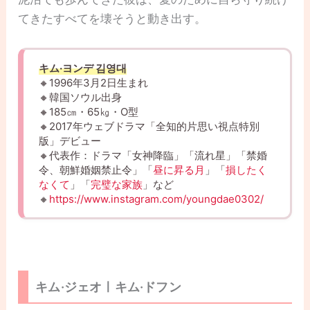
てきたすべてを壊そうと動き出す。
キム·ヨンデ 김영대
🔸1996年3月2日生まれ
🔸韓国ソウル出身
🔸185㎝・65㎏・O型
🔸2017年ウェブドラマ「全知的片思い視点特別
版」デビュー
🔸代表作：ドラマ「女神降臨」「流れ星」「禁婚
令、朝鮮婚姻禁止令」「
昼に昇る月
」「
損したく
なくて
」「
完璧な家族
」など
🔸
https://www.instagram.com/youngdae0302/
キム·ジェオㅣキム·ドフン