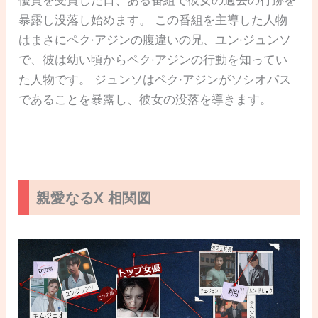
暴露し没落し始めます。 この番組を主導した人物
はまさにペク·アジンの腹違いの兄、ユン·ジュンソ
で、彼は幼い頃からペク·アジンの行動を知ってい
た人物です。 ジュンソはペク·アジンがソシオパス
であることを暴露し、彼女の没落を導きます。
親愛なるX 相関図