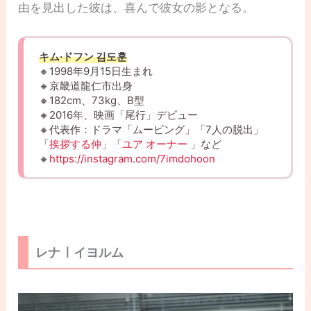
由を見出した彼は、喜んで彼女の影となる。
キム·ドフン 김도훈
🔸1998年9月15日生まれ
🔸京畿道龍仁市出身
🔸182cm、73kg、B型
🔸2016年、映画「尾行」デビュー
🔸代表作：ドラマ「ムービング」「7人の脱出」
「
挨拶する仲
」「
ユア オーナー
」など
🔸
https://instagram.com/7imdohoon
レナㅣイヨルム