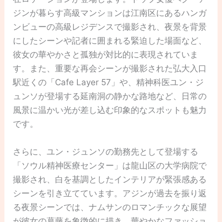
ジンが暮らす高級マンションは江南区にあるハンガ
ンビューの高級レジデンスで撮影され、夜景を背景
にしたシーンや記者に囲まれる緊迫した場面など、
彼女の華やかさと孤独が対比的に表現されていま
す。また、重要な再会シーンが撮影された弘大入口
駅近くの「Cafe Layer 57」や、精神科医ユン・ジ
ュンソが登場する延南洞の静かな路地など、日常の
風景に温かい光が差し込む印象的なスポットも魅力
です。
さらに、ユン・ジュンソの勤務先として登場する
「ソウル精神医療センター」は龍山区の大学病院で
撮影され、白を基調としたインテリアが緊張感ある
シーンを引き立てています。アジンが過去を振り返
る夜景シーンでは、ナムサンのロマンチックな展望
が彼女の葛藤を象徴的に描き、華やかなファッショ