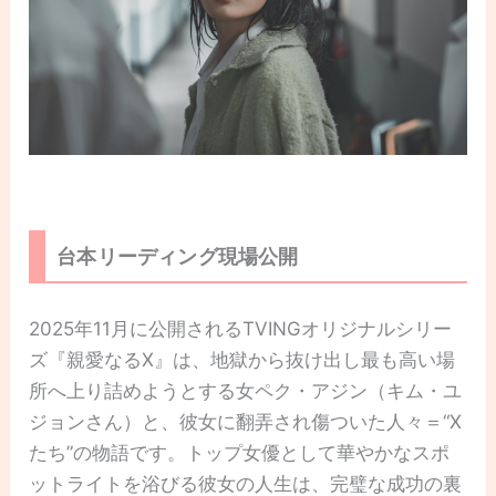
台本リーディング現場公開
2025年11月に公開されるTVINGオリジナルシリー
ズ『親愛なるX』は、地獄から抜け出し最も高い場
所へ上り詰めようとする女ペク・アジン（キム・ユ
ジョンさん）と、彼女に翻弄され傷ついた人々＝“X
たち”の物語です。トップ女優として華やかなスポ
ットライトを浴びる彼女の人生は、完璧な成功の裏