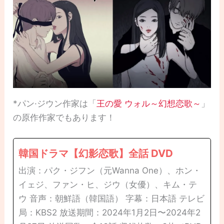
*パン·ジウン作家は「
王の愛 ウォル～幻想恋歌～
」
の原作作家でもあります！
韓国ドラマ【幻影恋歌】全話 DVD
出演：パク・ジフン（元Wanna One）、ホン・
イェジ、ファン・ヒ、ジウ（女優）、キム・テ
ウ 音声：朝鮮語（韓国語） 字幕：日本語 テレビ
局：KBS2 放送期間：2024年1月2日〜2024年2