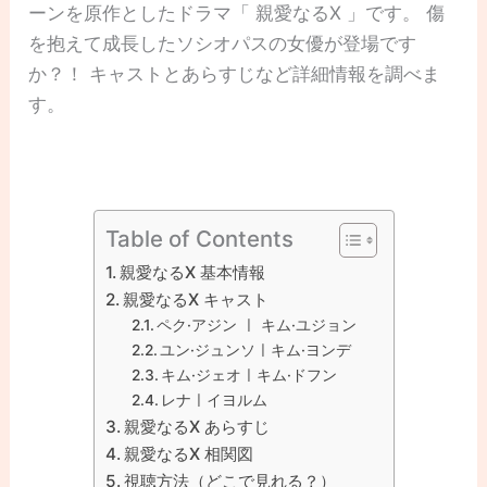
ーンを原作としたドラマ「 親愛なるX 」です。 傷
を抱えて成長したソシオパスの女優が登場です
か？！ キャストとあらすじなど詳細情報を調べま
す。
Table of Contents
親愛なるX 基本情報
親愛なるX キャスト
ペク·アジン ㅣ キム·ユジョン
ユン·ジュンソㅣキム·ヨンデ
キム·ジェオㅣキム·ドフン
レナㅣイヨルム
親愛なるX あらすじ
親愛なるX 相関図
視聴方法（どこで見れる？）