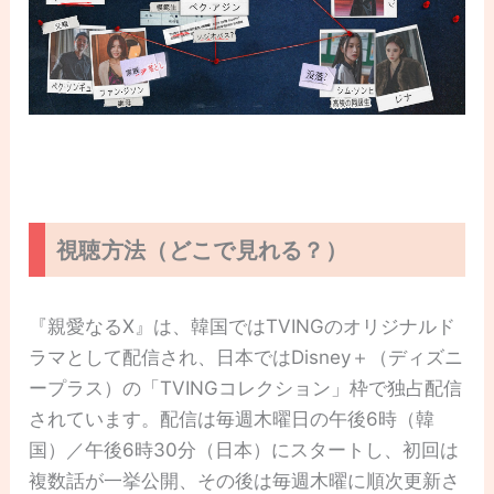
視聴方法（どこで見れる？）
『親愛なるX』は、韓国ではTVINGのオリジナルド
ラマとして配信され、日本ではDisney＋（ディズニ
ープラス）の「TVINGコレクション」枠で独占配信
されています。配信は毎週木曜日の午後6時（韓
国）／午後6時30分（日本）にスタートし、初回は
複数話が一挙公開、その後は毎週木曜に順次更新さ