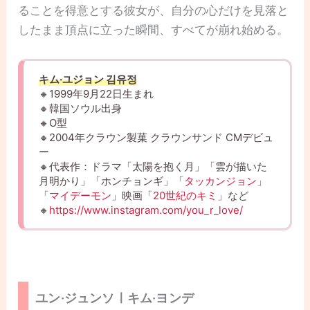
ることを得意とする彼女が、自分の心だけを見落と
したまま頂点に立った瞬間、すべてが崩れ始める。
キム·ユジョン 김유정
🔸1999年9月22日生まれ
🔸韓国ソウル出身
🔸O型
🔸2004年クラウン製菓 クラウンサンド CMデビュ
ー
🔸代表作：ドラマ「太陽を抱く月」「雲が描いた
月明かり」「ホンチョンギ」「
タッカンジョン
」
「
マイデーモン
」映画「
20世紀のキミ
」など
🔸
https://www.instagram.com/you_r_love/
ユン·ジュンソㅣキム·ヨンデ