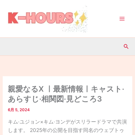
内
容
を
ス
キ
検
ッ
索
プ
親愛なるX ㅣ最新情報ㅣキャスト·
あらすじ·相関図·見どころ3
6月 5, 2024
キム·ユジョン×キム·ヨンデがスリラードラマで共演
します。 2025年の公開を目指す同名のウェブトゥ