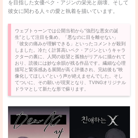
を目指した女優ペク・アジンの栄光と崩壊、そして
彼女に関わる人々の愛と執着を描いています。
ウェブトゥーンでは公開当初から“強烈な悪女の誕
生”として注目を集め、「悪なのに目を離せない」
「彼女の痛みが理解できる」といったコメントが殺到
しました。冷たく計算高いペク・アジンというキャラ
クターの裏に、人間の欲望と孤独がリアルに描かれて
おり、読後には妙な余韻が残る作品です。繊細な心理
描写と緊張感ある展開が高く評価され、完結後も“映
像化してほしい”という声が絶えませんでした。そし
てついに、その願いが現実となり、TVINGオリジナル
ドラマとして新たな形で蘇ります。