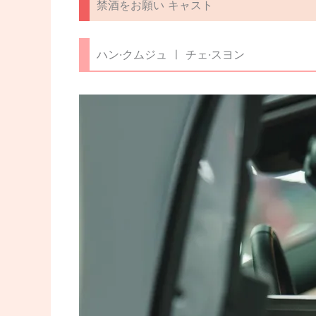
禁酒をお願い キャスト
ハン·クムジュ ㅣ チェ·スヨン