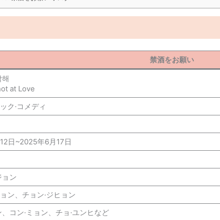
禁酒をお願い
탁해
ot at Love
ック·コメディ
12日~2025年6月17日
ジョン
ョン、チョン·ジヒョン
ン、コン·ミョン、チョ·ユンヒなど