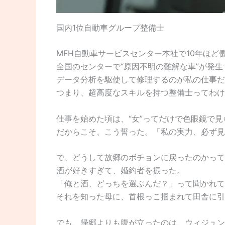
国内1位自動車グループ整備士
MFH自動車サービスセンター本社で10年ほど
全国のセンターで“原因不明の難解な車”が発生
データ分析を駆使して修理するのが私の仕事だ
つまり、超高度なスキルを持つ整備士ってわけ
仕事を始めた頃は、“女”ってだけで色眼鏡で見
だからこそ、こう誓った。「私の実力、必ず見
で、どうして故郷のボチョンに戻ったのかって
酒が好きすぎて、婚約者を振った。
「俺と酒、どっちを選ぶんだ？」って聞かれて
それを知った母に、首根っこ掴まれて田舎に引
でも、帰郷よりも腹が立ったのは、ウィジュン