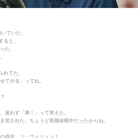
働いていた。
すると、
った。
。
られてた。
せてやる」ってね。
？
、迷わず「酒！」って答えた。
き戻された。ちょうど長期休暇中だったからね。
の存在。ソ・ウィジュン！