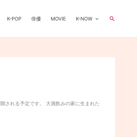
検
K-POP
俳優
MOVIE
K-NOW
索
公開される予定です。 大酒飲みの家に生まれた