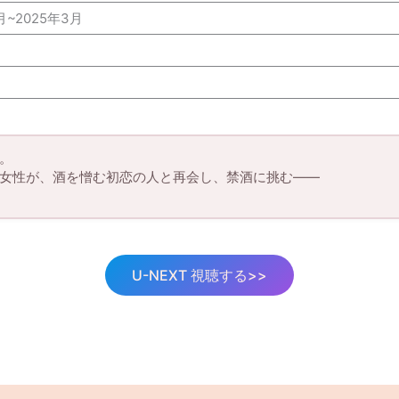
月~2025年3月
た。
女性が、酒を憎む初恋の人と再会し、禁酒に挑む――
U-NEXT 視聴する>>