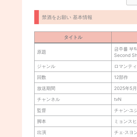
禁酒をお願い 基本情報
タイトル
금주를 부
原題
Second Sh
ジャンル
ロマンティ
回数
12部作
放送期間
2025年5月
チャンネル
tvN
監督
チャン·ユ
脚本
ミョンスヒ
出演
チェ·スヨ