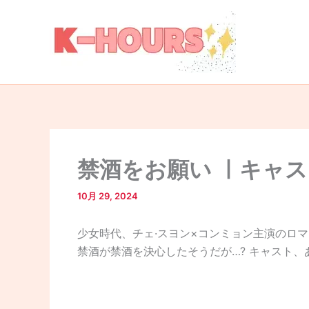
内
容
を
ス
キ
ッ
プ
禁酒をお願い ㅣキャス
10月 29, 2024
少女時代、チェ·スヨン×コンミョン主演のロマ
禁酒が禁酒を決心したそうだが…? キャスト