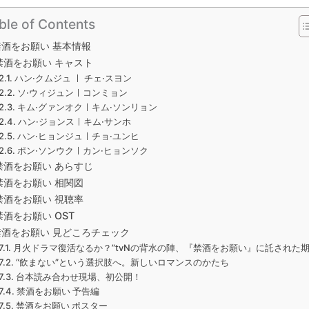
ble of Contents
禁酒をお願い 基本情報
禁酒をお願い キャスト
ハン·クムジュ ㅣ チェ·スヨン
ソ·ウィジュンㅣコンミョン
キム·グァンオクㅣキム·ソンリョン
ハン·ジョンスㅣキム·サンホ
ハン·ヒョンジュㅣチョ·ユンヒ
ポン·ソンウクㅣカン·ヒョンソク
禁酒をお願い あらすじ
禁酒をお願い 相関図
禁酒をお願い 視聴率
禁酒をお願い OST
禁酒をお願い 見どころチェック
月火ドラマ復活なるか？”tvNの背水の陣、『禁酒をお願い』に託された
“飲まない”という選択肢へ。新しいロマンスのかたち
台本読み合わせ現場、初公開！
禁酒をお願い 予告編
禁酒をお願い ポスター