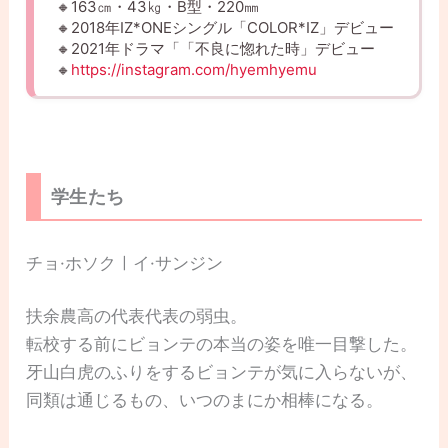
🔸163㎝・43㎏・B型・220㎜
🔸2018年IZ*ONEシングル「COLOR*IZ」デビュー
🔸2021年ドラマ「「不良に惚れた時」デビュー
🔸
https://instagram.com/hyemhyemu
学生たち
チョ·ホソクㅣイ·サンジン
扶余農高の代表代表の弱虫。
転校する前にビョンテの本当の姿を唯一目撃した。
牙山白虎のふりをするビョンテが気に入らないが、
同類は通じるもの、いつのまにか相棒になる。