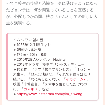
って全校生の羨望と恐怖を一身に受けるようになっ
たビョンテは、何か間違っていることを直感する
が、心配もつかの間、扶余ちゃんとしての新しい人
生を満喫する。
イム·シワン 임시완
🔸1988年12月1日生まれ
🔸韓国ソウル出身
🔸175㎝・60㎏・B型
🔸2010年ZE:Aシングル「Nativity」
🔸2013年ドラマ「検事プリンセス」デビュー
🔸代表作：ドラマ「検事プリンセス」「ミセン～
未生～」「他人は地獄だ」「それでも僕らは走り
続ける」「なにもしたくない」「
イカゲーム2
」
映画「非常宣言」「スマホを落としただけなの
に」「
カマキリ
」など
🔸
https://www.instagram.com/yim_siwang