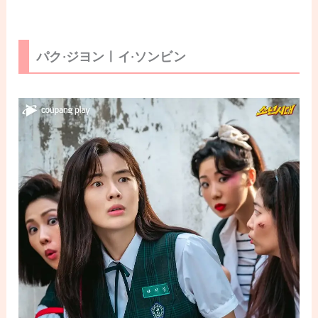
パク·ジヨンㅣイ·ソンビン