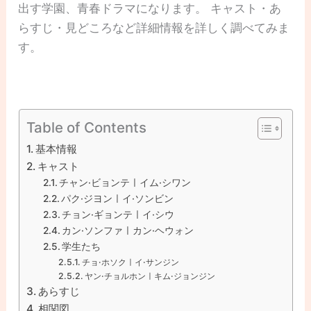
出す学園、青春ドラマになります。 キャスト・あ
らすじ・見どころなど詳細情報を詳しく調べてみま
す。
Table of Contents
基本情報
キャスト
チャン·ビョンテㅣイム·シワン
パク·ジヨンㅣイ·ソンビン
チョン·ギョンテㅣイ·シウ
カン·ソンファㅣカン·ヘウォン
学生たち
チョ·ホソクㅣイ·サンジン
ヤン·チョルホンㅣキム·ジョンジン
あらすじ
相関図