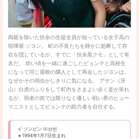
両親を除いた扶余の生徒全員が知っている女子高の
喧嘩屋·ジヨン。 町の不良たちを静かに処断して存
在を隠しているが、すでに「扶余黒クモ」として有
名だ。 幼い頃を一緒に過ごしたビョンテと高校生
になって同じ屋根の隣人として再会したジヨンは、
なぜかその弱虫がしきりに気になる。 アサン（牙
山）白虎のふりをして町内をさまよい歩く姿が呆れ
るが、弱者の前では限りなく優しい戦い界のヒュー
マニストとしてビョンテの助力者を自任する。
イ·ソンビン 이선빈
🔸1994年1月7日生まれ