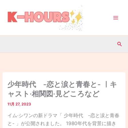
内
容
を
ス
キ
検
ッ
索
プ
少年時代 -恋と涙と青春と- ㅣキ
ャスト·相関図·見どころなど
11月 27, 2023
イム·シワンの新ドラマ「 少年時代 -恋と涙と青春
と- 」が公開されました。 1980年代を背景に描き