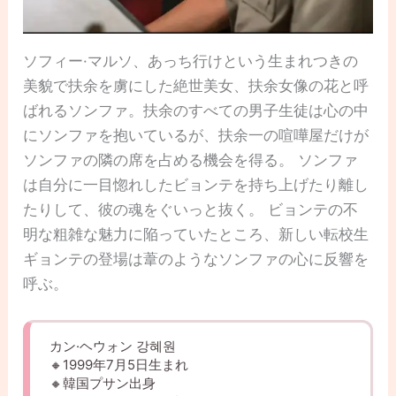
ソフィー·マルソ、あっち行けという生まれつきの
美貌で扶余を虜にした絶世美女、扶余女像の花と呼
ばれるソンファ。扶余のすべての男子生徒は心の中
にソンファを抱いているが、扶余一の喧嘩屋だけが
ソンファの隣の席を占める機会を得る。 ソンファ
は自分に一目惚れしたビョンテを持ち上げたり離し
たりして、彼の魂をぐいっと抜く。 ビョンテの不
明な粗雑な魅力に陥っていたところ、新しい転校生
ギョンテの登場は葦のようなソンファの心に反響を
呼ぶ。
カン·ヘウォン 강혜원
🔸1999年7月5日生まれ
🔸韓国プサン出身