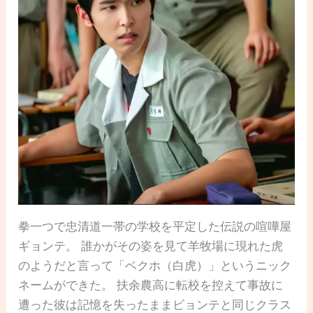
拳一つで忠清道一帯の学校を平定した伝説の喧嘩屋
ギョンテ。 誰かがその姿を見て羊牧場に現れた虎
のようだと言って「ベクホ（白虎）」というニック
ネームができた。 扶余農高に転校を控えて事故に
遭った彼は記憶を失ったままビョンテと同じクラス