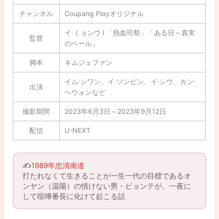
チャンネル
Coupang Playオリジナル
イ·ミョンウ l 「熱血司祭」「ある日～真実
監督
のベール」
脚本
キムジェファン
イム·シワン、イ·ソンビン、イ·シウ、カン·
出演
ヘウォンなど
撮影期間
2023年6月3日～2023年9月12日
配信
U-NEXT
✍️
1989年忠清南道
打たれなくて生きることが一生一代の目標であるオ
ンヤン（温陽）の情けない男・ビョンテが、一夜に
して喧嘩番長に化けて起こる話