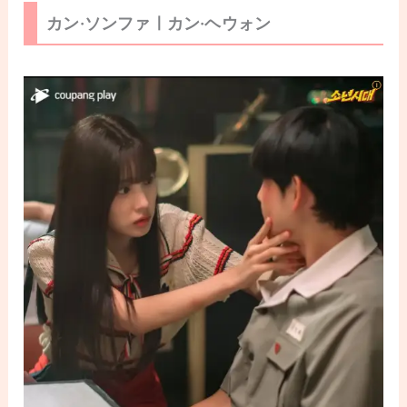
カン·ソンファㅣカン·ヘウォン