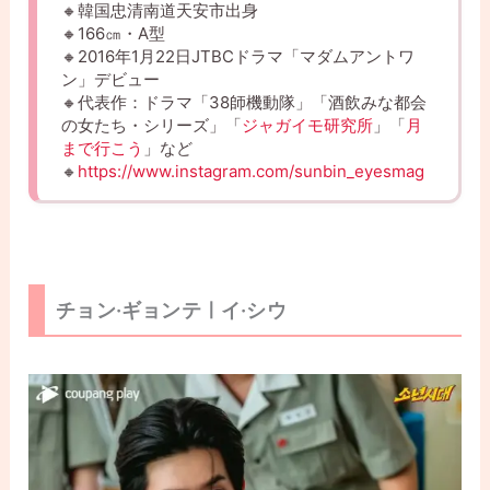
🔸韓国忠清南道天安市出身
🔸166㎝・A型
🔸2016年1月22日JTBCドラマ「マダムアントワ
ン」デビュー
🔸代表作：ドラマ「38師機動隊」「酒飲みな都会
の女たち・シリーズ」「
ジャガイモ研究所
」「
月
まで行こう
」など
🔸
https://www.instagram.com/sunbin_eyesmag
チョン·ギョンテㅣイ·シウ