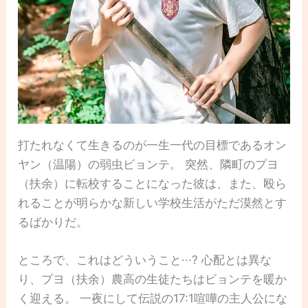
打たれなくて生きるのが一生一代の目標であるオン
ヤン（温陽）の弱虫ビョンテ。 突然、隣町のプヨ
（扶余）に転校することになった彼は、また、殴ら
れることが明らかな新しい学校生活がただ漠然とす
るばかりだ。
ところで、これはどういうこと···? 心配とは異な
り、プヨ（扶余）農高の生徒たちはビョンテを暖か
く迎える。 一夜にして伝説の17:1喧嘩の主人公にな