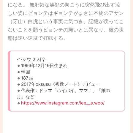
になる。 無邪気な笑顔の向こうに突然飛び出す涼
しい姿にビョンテはギョンテがまさに本物のアサン
（牙山）白虎という事実に気づき、記憶が戻ってこ
ないことを願うビョンテの願いとは異なり、彼の状
態は速い速度で好転する。
イ·シウ 이시우
🔸1999年12月19日生まれ
🔸韓国
🔸187㎝
🔸2017年oksusu《複数ノート》デビュー
🔸代表作：ドラマ「ハイバイ、ママ！」「紙の
月」など
🔸
https://www.instagram.com/lee__s.woo/