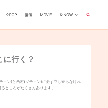
検
K-POP
俳優
MOVIE
K-NOW
索
こに行く？
チョン)と西村(ソチョン)に必ず立ち寄らなけれ
回るところがたくさんあります。