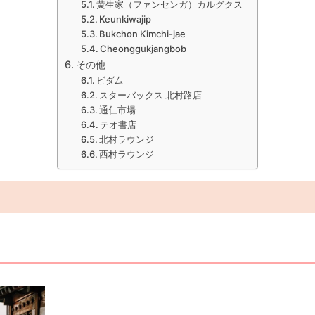
黄生家（ファンセンガ）カルグクス
Keunkiwajip
Bukchon Kimchi-jae
Cheonggukjangbob
その他
ビダ厶
スターバックス 北村路店
通仁市場
テオ書店
北村ラウンジ
西村ラウンジ