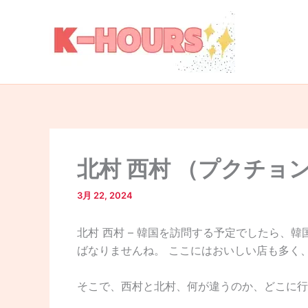
内
容
を
ス
キ
ッ
プ
北村 西村 （プクチ
3月 22, 2024
北村 西村 – 韓国を訪問する予定でしたら、
ばなりませんね。 ここにはおいしい店も多く
そこで、西村と北村、何が違うのか、どこに行