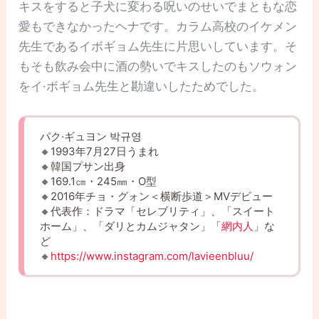
キスをすると子犬に変わる呪いのせいでまともな恋
愛もできなかったヘナです。カラム高校のイケメン
先生であるイボギョム先生に片思いしています。そ
もそも飲み会中に酒の勢いでキスしたのもソウォン
をイ·ボギョム先生と勘違いしたためでした。
パク·ギュヨン 박규영
🔸1993年7月27日うまれ
🔸韓国プサン出身
🔸169.1㎝・245㎜・O型
🔸2016年チョ・グォン＜横断歩道＞MVデビュー
🔸代表作：ドラマ「セレブリティ」、「スイート
ホーム」、「ダリとカムジャタン」「
網内人
」な
ど
🔸
https://www.instagram.com/lavieenbluu/