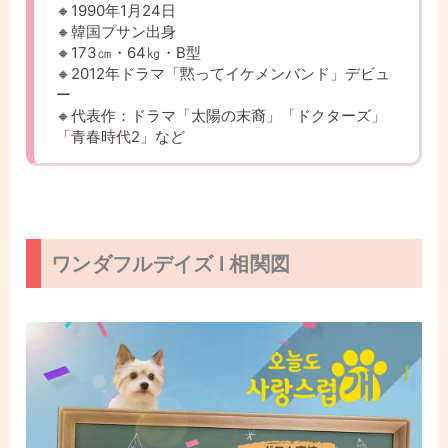
🔸1990年1月24日
🔸韓国プサン出身
🔸173㎝・64㎏・B型
🔸2012年ドラマ「黙ってイケメンバンド」デビュ
ー
🔸代表作：ドラマ「太陽の末裔」「ドクターズ」
「青春時代2」など
ワンダフルデイズ l 相関図