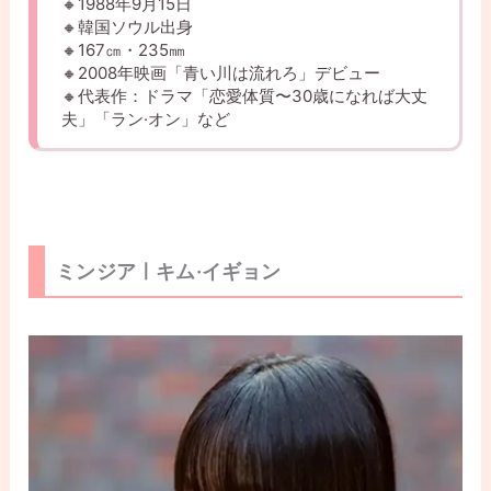
🔸1988年9月15日
🔸韓国ソウル出身
🔸167㎝・235㎜
🔸2008年映画「青い川は流れろ」デビュー
🔸代表作：ドラマ「恋愛体質〜30歳になれば大丈
夫」「ラン·オン」など
ミンジアㅣキム·イギョン