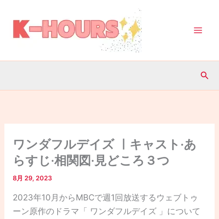
内
容
を
ス
キ
検
ッ
索
プ
ワンダフルデイズ ㅣキャスト·あ
らすじ·相関図·見どころ３つ
8月 29, 2023
2023年10月からMBCで週1回放送するウェブトゥ
ーン原作のドラマ「 ワンダフルデイズ 」について