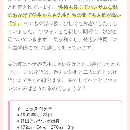
と推定されています。
性格も良くてハンサムな顔
のおかげで学生からも先生たちの間でも人気が高い
です。
ヘナもやはり彼に少しでも片思いしたりし
ていました。 ソウォンとも親しい間柄で、漠然と
近づいていきます。 気が利くし、登場人物同士の
利害関係について詳しく知っています。
実は彼はヘナの先祖に呪いをかけた山神だったから
です。 この物語は、過去の先祖と二人の前世の物
語にまでさかのぼります。 果たしてヘナとソウォ
ンの未来はどうなるのでしょうか？
イ・ヒョヌ 이현우
🔸1993年3月23日
🔸韓国アンヤン市出身
🔸172㎝・64㎏・270㎜・B型