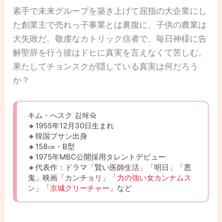
素手で未来グループを築き上げて屈指の大企業にし
た創業主で売れっ子事業とは裏腹に、子供の農業は
大失敗だ。敬虔なカトリック信者で、毎日神様に告
解聖辞を行う彼はドヒに真実を言えなくて苦しむ。
果たしてチョンスクが隠している真実は何だろう
か？
キム・へスク 김해숙
🔸1955年12月30日生まれ
🔸韓国プサン出身
🔸158㎝・B型
🔸1975年MBC公開採用タレントデビュー
🔸代表作：ドラマ「賢い医師生活」「明日」「悪
鬼」映画「カンチョリ」「
力の強い女カンナムス
ン
」「
京城クリーチャー
」など