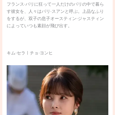
フランス·パリに狂って一人だけのパリの中で暮ら
す彼女を、人々はパリ·スアンと呼ぶ。上品なふり
をするが、双子の息子オースティン·ジャスティン
によっていつも素顔が飛び出す。
キム·セラㅣチョ·ヨンヒ