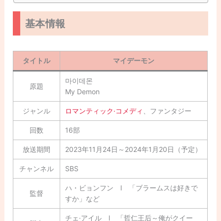
基本情報
タイトル
マイデーモン
마이데몬
原題
My Demon
ジャンル
ロマンティック·コメディ
、ファンタジー
回数
16部
放送期間
2023年11月24日～2024年1月20日（予定）
チャンネル
SBS
ハ・ビョンフン l 「ブラームスは好きで
監督
すか」など
チェ·アイル l 「哲仁王后～俺がクイー