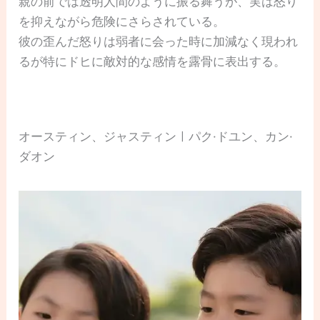
親の前では透明人間のように振る舞うが、実は怒り
を抑えながら危険にさらされている。
彼の歪んだ怒りは弱者に会った時に加減なく現われ
るが特にドヒに敵対的な感情を露骨に表出する。
オースティン、ジャスティンㅣパク·ドユン、カン·
ダオン