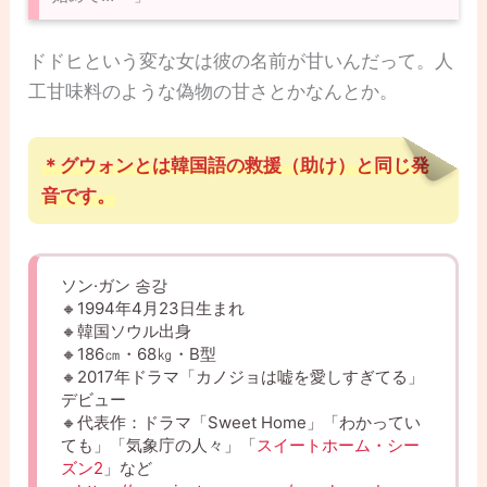
ドドヒという変な女は彼の名前が甘いんだって。人
工甘味料のような偽物の甘さとかなんとか。
＊グウォンとは韓国語の救援（助け）と同じ発
音です。
ソン·ガン 송강
🔸1994年4月23日生まれ
🔸韓国ソウル出身
🔸186㎝・68㎏・B型
🔸2017年ドラマ「カノジョは嘘を愛しすぎてる」
デビュー
🔸代表作：ドラマ「Sweet Home」「わかってい
ても」「気象庁の人々」「
スイートホーム・シー
ズン2
」など