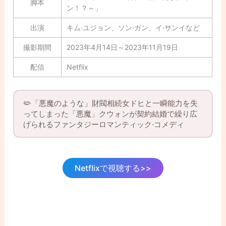
脚本
ン！？～」
出演
キム·ユジョン、ソン·ガン、イ·サンイなど
撮影期間
2023年4月14日～2023年11月19日
配信
Netflix
✏️「悪魔のような」財閥相続女ドヒと一瞬能力を失
ってしまった「悪魔」クウォンが契約結婚で繰り広
げられるファンタジーロマンティック·コメディ
Netflixで視聴する>>