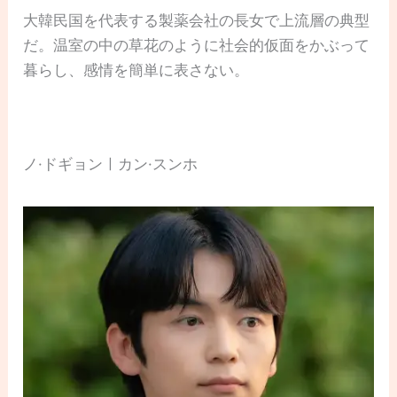
大韓民国を代表する製薬会社の長女で上流層の典型
だ。温室の中の草花のように社会的仮面をかぶって
暮らし、感情を簡単に表さない。
ノ·ドギョンㅣカン·スンホ