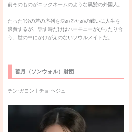
前そのものがニックネームのような黒髪の外国人。
たった1分の差の序列を決めるための戦いに人生を
浪費するが、話す時だけはハーモニーがぴったり合
う、世の中にかけがえのないソウルメイトだ。
善月（ソンウォル）財団
チン·ガヨンㅣチョ·ヘジュ