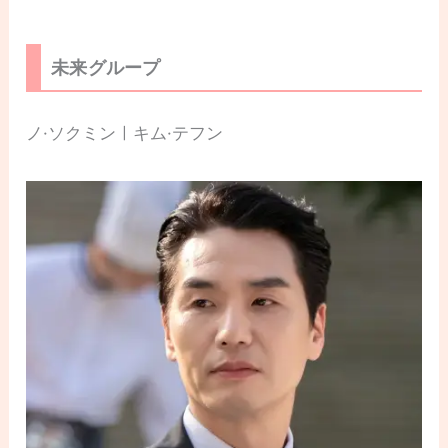
未来グループ
ノ·ソクミンㅣキム·テフン