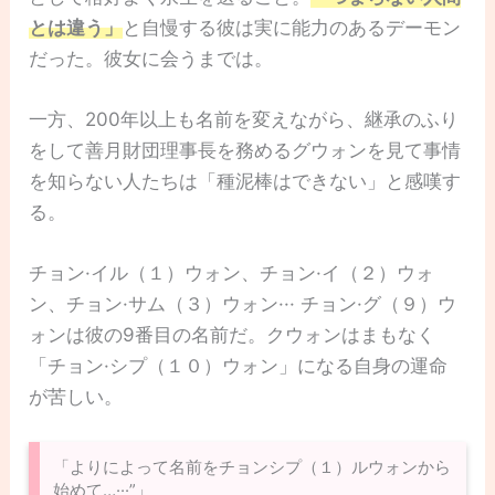
とは違う」
と自慢する彼は実に能力のあるデーモン
だった。彼女に会うまでは。
一方、200年以上も名前を変えながら、継承のふり
をして善月財団理事長を務めるグウォンを見て事情
を知らない人たちは「種泥棒はできない」と感嘆す
る。
チョン·イル（１）ウォン、チョン·イ（２）ウォ
ン、チョン·サム（３）ウォン··· チョン·グ（９）ウ
ォンは彼の9番目の名前だ。クウォンはまもなく
「チョン·シプ（１０）ウォン」になる自身の運命
が苦しい。
「よりによって名前をチョンシプ（１）ルウォンから
始めて…···”」