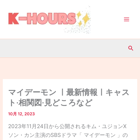
内
容
を
ス
キ
検
ッ
索
プ
マイデーモン ㅣ最新情報ㅣキャス
ト·相関図·見どころなど
10月 12, 2023
2023年11月24日から公開されるキム・ユジョンX
ソン・カン主演のSBSドラマ「 マイデーモン 」の