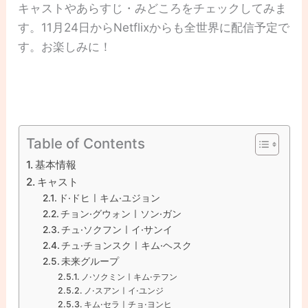
キャストやあらすじ・みどころをチェックしてみま
す。11月24日からNetflixからも全世界に配信予定で
す。お楽しみに！
Table of Contents
基本情報
キャスト
ド·ドヒㅣキム·ユジョン
チョン·グウォンㅣソン·ガン
チュ·ソクフンㅣイ·サンイ
チュ·チョンスクㅣキム·ヘスク
未来グループ
ノ·ソクミンㅣキム·テフン
ノ·スアンㅣイ·ユンジ
キム·セラㅣチョ·ヨンヒ