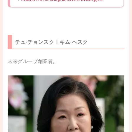
チュ·チョンスクㅣキム·ヘスク
未来グループ創業者。