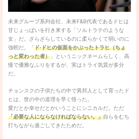
未来グループ系列会社、未来F&B代表であるドヒは
甘じょっぱいを行き来する「ソルトラテのような
女」だ。ざらざらしているのに柔らかくて弱いのに
強靭だ。「
ド·ドヒの仮面をかぶったトラヒ（ちょ
っと変わった者）
」というニックネームらしく、高
慢で優雅なふりをするが、実はトライ気質が多分
だ。
チョンスクの子供たちの中で異邦人として育ったド
ヒは、世の中の道理を早く悟った。
愛だとか幸せだとかいうことにシニカルだ。ただ
「必要な人にならなければならない。」
自らをむち
打ちながら過ごしてきたためだ。