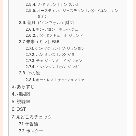
ノ·ドギョンㅣカン·スンホ
オースティン、ジャスティンㅣパク·ドユン、カン·
ダオン
善月（ソンウォル）財団
チン·ガヨンㅣチョ·ヘジュ
パク·ボクギュㅣホ·ジョンド
未来（ミレ）F&B
シン·ダジョンㅣソ·ジョンヨン
ハン·ミンスㅣパク·ジヌ
チェ·ジョンミㅣイ·ジウォン
イ·ハンソンㅣホン·ジンギ
その他
ホームレスㅣチャ·ジョンファ
あらすじ
相関図
視聴率
OST
見どころチェック
予告編
ポスター