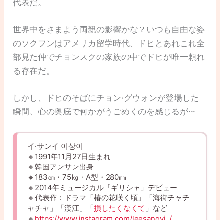
代表だ。
世界中をさまよう両親の影響かな？いつも自由な姿
のソクフンはアメリカ留学時代、ドヒとあれこれ全
部見た仲でチョンスクの家族の中でドヒが唯一頼れ
る存在だ。
しかし、ドヒのそばにチョン·グウォンが登場した
瞬間、心の奥底で何かがうごめくのを感じるが···
イ·サンイ 이상이
🔸1991年11月27日生まれ
🔸韓国アンサン出身
🔸183㎝・75㎏・A型・280㎜
🔸2014年ミュージカル「ギリシャ」デビュー
🔸代表作：ドラマ「椿の花咲く頃」「海街チャチ
ャチャ」「漢江」「
損したくなくて
」など
🔸
https://www.instagram.com/leesangyi_/