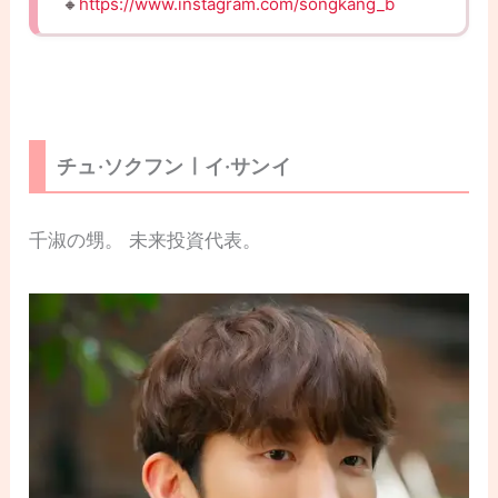
🔸
https://www.instagram.com/songkang_b
チュ·ソクフンㅣイ·サンイ
千淑の甥。 未来投資代表。