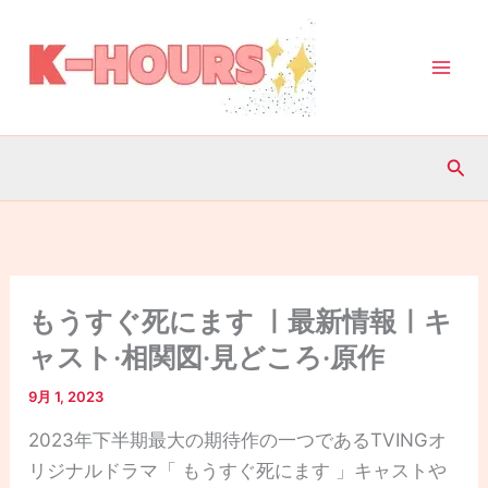
内
容
を
ス
キ
検
ッ
索
プ
もうすぐ死にます ㅣ最新情報ㅣキ
ャスト·相関図·見どころ·原作
9月 1, 2023
2023年下半期最大の期待作の一つであるTVINGオ
リジナルドラマ「 もうすぐ死にます 」キャストや