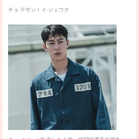
チョ·テサンㅣイ·ジェウク