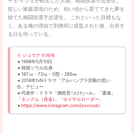
チェ·イジェが転生した人物。格闘技選手志望生。
貧しい家庭環境のため、幼い頃から育ててきた夢を
捨てた格闘技選手志望生。 これといった目標もな
く、ある種の理由で刑務所に収監された後、出所す
る日を待っている。
イ·ジェウク 이재욱
🔸1998年5月10日
🔸韓国ソウル出身
🔸187㎝・72㎏・O型・285㎜
🔸2018年tvNドラマ「アルハンブラ宮殿の思い
出」デビュー
🔸代表作：ドラマ「偶然見つけたハル」「還魂」
「
タングム（呑金)
」「
ロイヤルローダー
」
🔸
https://www.instagram.com/jxxvvxxk/