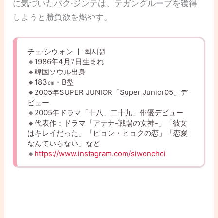
に気づいたパク·ジンテは、テガングループを獲得
しようと勝負欲を燃やす。
チェ·シウォン ㅣ 최시원
🔸1986年4月7日生まれ
🔸韓国ソウル出身
🔸183㎝・B型
🔸2005年SUPER JUNIOR「Super Junior05」デ
ビュー
🔸2005年ドラマ「十八、二十九」俳優デビュー
🔸代表作：ドラマ「アテナ-戦場の女神-」「彼女
はキレイだった」「ピョン・ヒョクの恋」「恋愛
なんていらない」など
🔸
https://www.instagram.com/siwonchoi