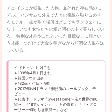
チェ·イジェが転生した人物。並外れた存在感のモ
デル。 ハンサムな外見で人々の視線を独り占めす
るモデル。 彼が歩く場所はどこでもランウェイに
なり、いつも女性たちの愛と関心の中で暮らしてい
る。 特別な才能やこれといった目標なしに顔とい
う才能一つだけで大金を稼ぎながら順調な人生を送
っている。
イ·ドヒョン ㅣ 이도현
🔸1995年4月11日まれ
🔸韓国ソウル出身
🔸182㎝・74㎏・A型
🔸2017年tvNドラマ「刑務所のルールブック」デ
ビュー
🔸代表作：ドラマ「Sweet Home〜俺と世界の絶
望〜」「18アゲイン」「五月の青春」「ザ・グロ
ーリー 〜輝かしき復讐〜」など