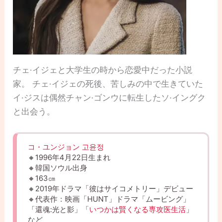
チェ·イジェと大学生の時から恋愛中だった小説
家。 チェ·イジェの死後、苦しみの中で生きていた
イ·ジスは偶然チャン·ゴンウに転生したソ·イングク
と出会う。
コ・ユンジョン 고윤정
🔸1996年4月22日生まれ
🔸韓国ソウル出身
🔸163㎝
🔸2019年ドラマ「彼はサイコメトリー」デビュー
🔸代表作：映画「HUNT」ドラマ「ムービング」
「還魂:光と影」「
いつかは賢くなる専攻医生活
」
など