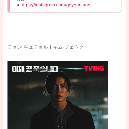
🔸
https://instagram.com/goyounjung
チョン·ギュチョルㅣキム·ジェウク