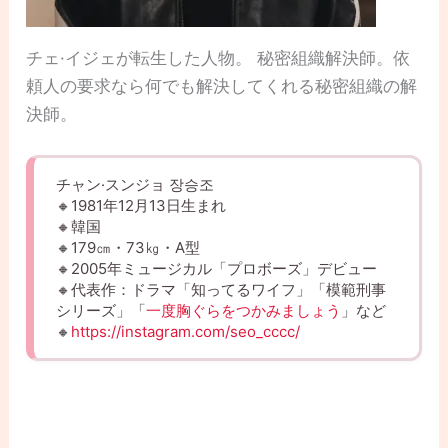
チェ·イジェが転生した人物。 秘密組織解決師。依
頼人の要求なら何でも解決してくれる秘密組織の解
決師。
チャン·スンジョ 장승조
🔸1981年12月13日生まれ
🔸韓国
🔸179㎝・73㎏・A型
🔸2005年ミュージカル「プロボーズ」デビュー
🔸代表作：ドラマ「知ってるワイフ」「模範刑事
シリーズ」「
一度胸ぐらをつかみましょう
」など
🔸
https://instagram.com/seo_cccc/