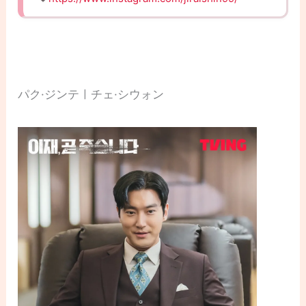
パク·ジンテㅣチェ·シウォン