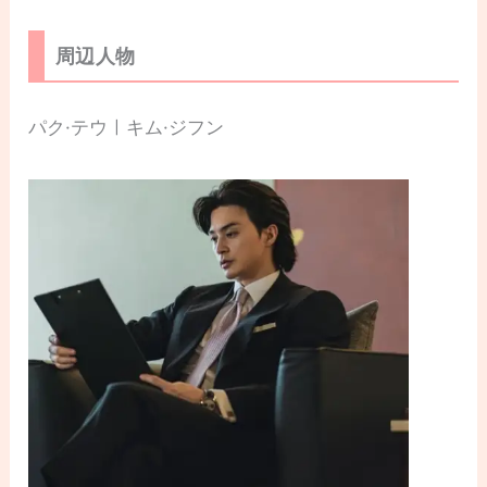
周辺人物
パク·テウㅣキム·ジフン