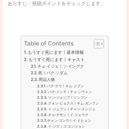
あらすじ・視聴ポイントをチェックします。
Table of Contents
もうすぐ死にますㅣ基本情報
もうすぐ死にますㅣキャスト
チェ·イジェㅣソ·イングク
死ㅣパク·ソダム
周辺人物
パク·テウㅣキム·ジフン
パク·ジンテㅣチェ·シウォン
ソン·ジェソプㅣソンフン
クォン·ヒョクスㅣキム·ガンフン
イ·ジュフンㅣチャン·スンジョ
チョ·テサンㅣイ·ジェウク
チャン·ゴンウㅣイ·ドヒョン
イ·ジスㅣコ·ユンジョン