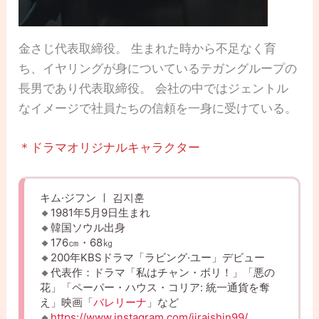
金さじ代表取締役。 生まれた時から不足なく育
ち、イヤリングが身についているテガングループの
長男であり代表取締役。 会社の中ではジェントル
なイメージで社員たちの信頼を一身に受けている。
＊ドラマオリジナルキャラクター
キム·ジフン ㅣ 김지훈
🔸1981年5月9日生まれ
🔸韓国ソウル出身
🔸176㎝・68㎏
🔸200年KBSドラマ「ラビング·ユー」デビュー
🔸代表作：ドラマ「私はチャン・ボリ！」「悪の
花」「ペーパー・ハウス・コリア: 統一通貨を奪
え」映画「
バレリーナ
」など
🔸
https://www.instagram.com/jiraishin99/