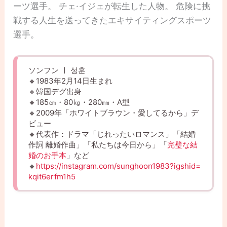
ーツ選手。 チェ·イジェが転生した人物。 危険に挑
戦する人生を送ってきたエキサイティングスポーツ
選手。
ソンフン ㅣ 성훈
🔸1983年2月14日生まれ
🔸韓国デグ出身
🔸185㎝・80㎏・280㎜・A型
🔸2009年「ホワイトブラウン・愛してるから」デ
ビュー
🔸代表作：ドラマ「じれったいロマンス」「結婚
作詞 離婚作曲」「私たちは今日から」「
完璧な結
婚のお手本
」など
🔸
https://instagram.com/sunghoon1983?igshid=
kqit6erfm1h5