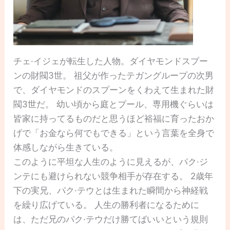
チェ·イジェが転生した人物。ダイヤモンドスプー
ンの財閥3世。 祖父が作ったテガングループの次男
で、ダイヤモンドのスプーンをくわえて生まれた財
閥3世だ。 幼い頃から庭とプール、専用機ぐらいは
皆家に持ってるものだと思うほど裕福に育ったおか
げで「お金なら何でもできる」という言葉を全身で
体感しながら生きている。
このように平坦な人生のように見えるが、パク·ジ
ンテにも避けられない競争相手が存在する。 2歳年
下の実兄、パク·テウとは生まれた瞬間から神経戦
を繰り広げている。 人生の勝利者になるために
は、ただ兄のパク·テウだけ勝てばいいという規則