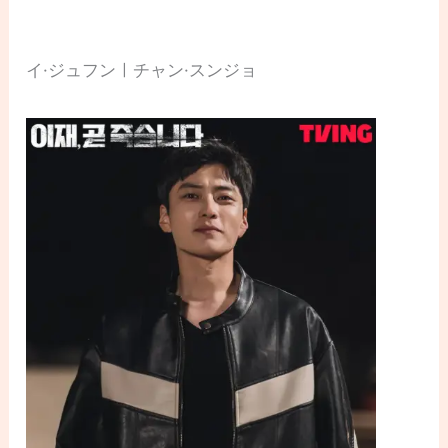
イ·ジュフンㅣチャン·スンジョ