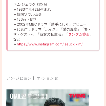
キム·ジェウク 김재욱
🔸1983年4月2日生まれ
🔸韓国ソウル出身
🔸183㎝・B型
🔸2002年MBCドラマ「勝手にしろ」デビュー
🔸代表作：ドラマ「ボイス」「愛の温度」「客 -
ザ・ゲスト-」「彼女の私生活」「
タングム呑金
」
など
🔸
https://www.instagram.com/jaeuck.kim/
アン·ジヒョンㅣ オ·ジョンセ