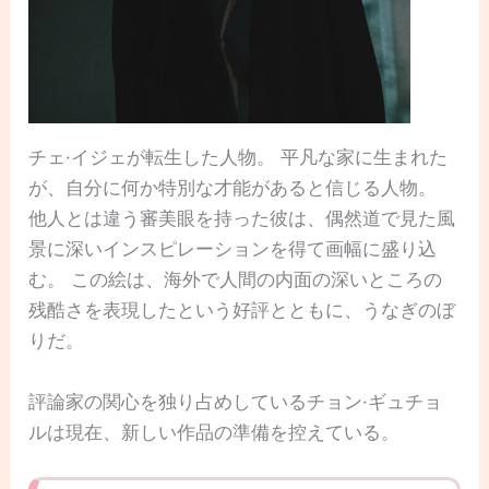
チェ·イジェが転生した人物。 平凡な家に生まれた
が、自分に何か特別な才能があると信じる人物。
他人とは違う審美眼を持った彼は、偶然道で見た風
景に深いインスピレーションを得て画幅に盛り込
む。 この絵は、海外で人間の内面の深いところの
残酷さを表現したという好評とともに、うなぎのぼ
りだ。
評論家の関心を独り占めしているチョン·ギュチョ
ルは現在、新しい作品の準備を控えている。