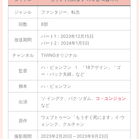
ジャンル
ファンタジー、転生
回数
8部
パート1：2023年12月15日
放送期間
パート2：2024年1月5日
チャンネル
TIVINGオリジナル
ハ・ビョンフン l 「18アゲイン」「ゴ
監督
ー・バック夫婦」など
脚本
ハ・ビョンフン
ソ·イングク、パク·ソダム、
コ・ユンジョン
出演
など
ウェブトゥーン「もうすぐ死にます」イ·ウ
原作
ォンシク、クルチャン
撮影期間
2023年2月20日～2023年9月23日