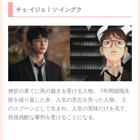
チェ·イジェㅣソ·イングク
挫折の果てに死の裁きを受ける人物。 7年間就職失
敗を繰り返した末、人生の意志を失った人物。 土
のスプーンとして生まれ、人生の苦味だけを見て、
死後残酷な審判を受けることになる。