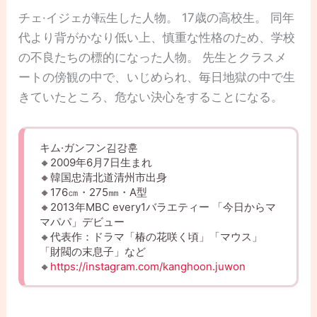
チェ·イジェが転生した人物。 17歳の高校生。 同年
代より背がかなり低い上、慎重な性格のため、学校
の不良たちの標的になった人物。 先生とクラスメ
ートの傍観の中で、いじめられ、毎日地獄の中で生
きていたところ、危ない決心をすることになる。
キム·ガンフン김강훈
🔸2009年6月7日生まれ
🔸韓国忠清北道清州市出身
🔸176㎝・275㎜・A型
🔸2013年MBC every1バラエティー 「今日からマ
マパパ」デビュー
🔸代表作：ドラマ「椿の花咲く頃」「マウス」
「財閥の末息子」など
🔸
https://instagram.com/kanghoon.juwon