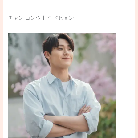
チャン·ゴンウㅣイ·ドヒョン