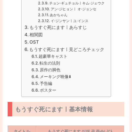
チョン·ギュチョルㅣキム·ジェウク
アン·ジヒョンㅣ オ·ジョンセ
あかちゃん
イ·ジンサンㅣユ·インス
もうすぐ死にますㅣあらすじ
相関図
OST
もうすぐ死にますㅣ見どころチェック
超豪華キャスト
転生の法則
原作の脚色
メーキング映像⬇️
予告編
ポスター
もうすぐ死にますㅣ基本情報
タイトル
もうすぐ死にます 이재 곧 죽습니다