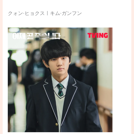
クォン·ヒョクスㅣキム·ガンフン