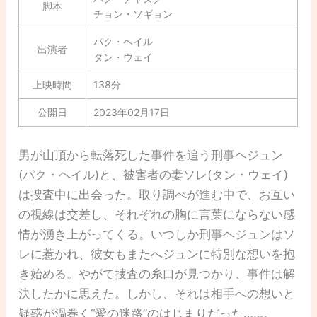
脚本
チョン・ソギョン
パク・ヘイル
出演者
タン・ウェイ
上映時間
138分
公開日
2023年02月17日
男が山頂から転落死した事件を追う刑事ヘジュン
(パク・ヘイル)と、被害者の妻ソレ(タン・ウェイ)
は捜査中に出会った。取り調べが進む中で、お互い
の視線は交差し、それぞれの胸に言葉にならない感
情が湧き上がってくる。いつしか刑事ヘジュンはソ
レに惹かれ、彼女もまたへジュンに特別な想いを抱
き始める。やがて捜査の糸口が見つかり、事件は解
決したかに思えた。しかし、それは相手への想いと
疑惑が渦巻く“愛の迷路”のはじまりだった……。