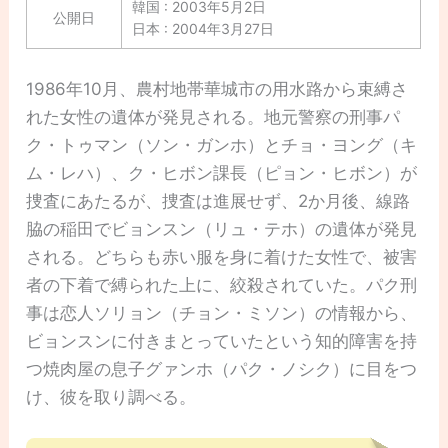
韓国 : 2003年5月2日
公開日
日本 : 2004年3月27日
1986年10月、農村地帯華城市の用水路から束縛さ
れた女性の遺体が発見される。地元警察の刑事パ
ク・トゥマン（ソン・ガンホ）とチョ・ヨング（キ
ム・レハ）、ク・ヒボン課長（ピョン・ヒボン）が
捜査にあたるが、捜査は進展せず、2か月後、線路
脇の稲田でビョンスン（リュ・テホ）の遺体が発見
される。どちらも赤い服を身に着けた女性で、被害
者の下着で縛られた上に、絞殺されていた。パク刑
事は恋人ソリョン（チョン・ミソン）の情報から、
ビョンスンに付きまとっていたという知的障害を持
つ焼肉屋の息子グァンホ（パク・ノシク）に目をつ
け、彼を取り調べる。