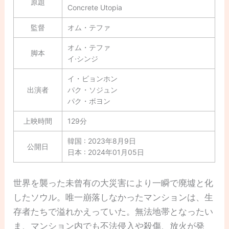
原題
Concrete Utopia
監督
オム・テファ
オム・テファ
脚本
イ·シンジ
イ・ビョンホン
出演者
パク・ソジュン
パク・ボヨン
上映時間
129分
韓国 : 2023年8月9日
公開日
日本 : 2024年01月05日
世界を襲った未曾有の大災害により一瞬で廃墟と化
したソウル。唯一崩落しなかったマンションは、生
存者たちで溢れかえっていた。無法地帯となったい
ま、マンション内でも不法侵入や殺傷、放火が発