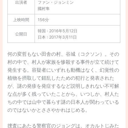
出演者
ファン・ジョンミン
國村隼
上映時間
156分
韓国 : 2016年5月12日
公開日
日本 : 2017年3月11日
何の変哲もない田舎の村、谷城（コクソン）。その
村の中で、村人が家族を惨殺する事件が立て続けて
発生する。容疑者にいずれも動機はなく、幻覚性の
植物を摂取して錯乱したための犯行と発表された
が、謎の発疹を発症するなど説明しきれない不可解
な点が多く残っていたことから、いつしか、村人た
ちの中では山中で暮らす謎の日本人が関わっている
のではないかとささやかれはじめる。
捜査にあたる警察官のジョングは、オカルトじみた