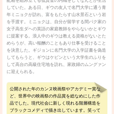
配箱を組み立てる低賃金の内職をしてなんとか生活
していた。ある日、ギウの友人で名門大学に通う青
年ミニョクが訪れ、富をもたらす山水景石という岩
を手渡す。ミニョクは、自分が留学する間パク家の
女子高生ダヘの英語の家庭教師をやらないかとギウ
に提案する。浪人中のギウは教える資格がないとた
めらうが、高い報酬のこともあり仕事を受けること
を決意した。ギジョンに名門大学の入学証書を偽造
してもらうと、ギウはケビンという大学生のふりを
して高台の高級住宅地を訪れ、家政婦のムングァン
に迎えられる。
公開された年のカンヌ映画祭やアカデミー賞な
ど、世界中の映画祭の作品賞を総なめにした作
品でした。現代社会に新しく現れる階層構造を
ブラックコメディで描き出しています。笑って