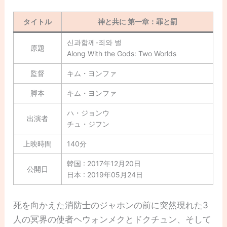
タイトル
神と共に 第一章：罪と罰
신과함께-죄와 벌
原題
Along With the Gods: Two Worlds
監督
キム・ヨンファ
脚本
キム・ヨンファ
ハ・ジョンウ
出演者
チュ・ジフン
上映時間
140分
韓国 : 2017年12月20日
公開日
日本 : 2019年05月24日
死を向かえた消防士のジャホンの前に突然現れた3
人の冥界の使者ヘウォンメクとドクチュン、そして