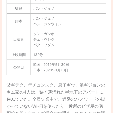
監督
ポン・ジュノ
ポン・ジュノ
脚本
ハン・ジンウォン
ソン・ガンホ
出演者
チェ・ウシク
パク・ソダム
上映時間
132分
韓国 : 2019年5月30日
公開日
日本 : 2020年1月10日
父ギテク、母チュンスク、息子ギウ、娘ギジョンの
キム家の4人は、狭く薄汚れた半地下のアパートに
住んでいた。全員失業中で、近隣のパスワードの掛
かっていないWi-Fiを使ったり、近所のピザ屋の宅