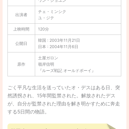
ワン・ジョユン
チェ・ミンシク
出演者
ユ・ジテ
上映時間
120分
韓国 : 2003年11月21日
公開日
日本 : 2004年11月6日
土屋ガロン
原作
嶺岸信明
『ルーズ戦記 オールドボーイ』
ごく平凡な生活を送っていたオ・デスはある日、突
然誘拐され、15年間監禁された。解放されたデス
が、自分が監禁された理由を解き明かすために奔走
する5日間の物語。