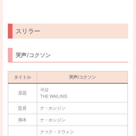
スリラー
哭声/コクソン
タイトル
哭声/コクソン
곡성
原題
THE WAILING
監督
ナ・ホンジン
脚本
ナ・ホンジン
クァク・ドウォン