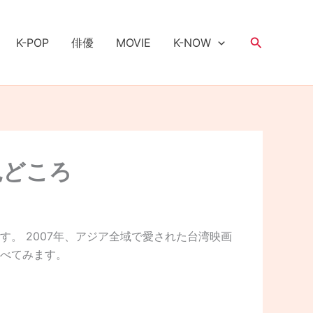
検
K-POP
俳優
MOVIE
K-NOW
索
見どころ
です。 2007年、アジア全域で愛された台湾映画
べてみます。