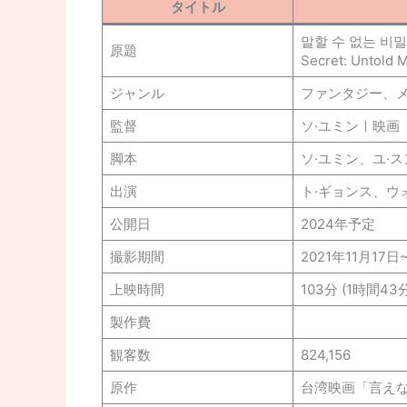
タイトル
말할 수 없는 비밀
原題
Secret: Untold 
ジャンル
ファンタジー、
監督
ソ·ユミンㅣ映画
脚本
ソ·ユミン、ユ·ス
出演
ト·ギョンス、ウ
公開日
2024年予定
撮影期間
2021年11月17日
上映時間
103分 (1時間43
製作費
観客数
824,156
原作
台湾映画「言え