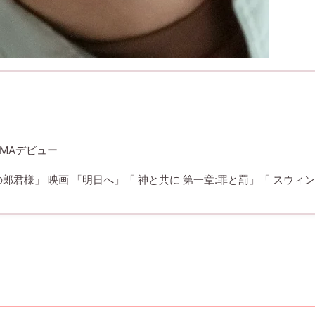
MAMAデビュー
の郎君様」 映画 「明日へ」「 神と共に 第一章:罪と罰」「 スウィ