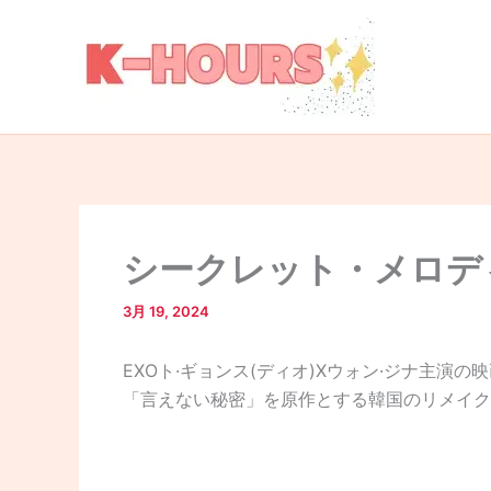
内
容
を
ス
キ
ッ
プ
シークレット・メロディ
3月 19, 2024
EXOト·ギョンス(ディオ)Xウォン·ジナ主演
「言えない秘密」を原作とする韓国のリメイク