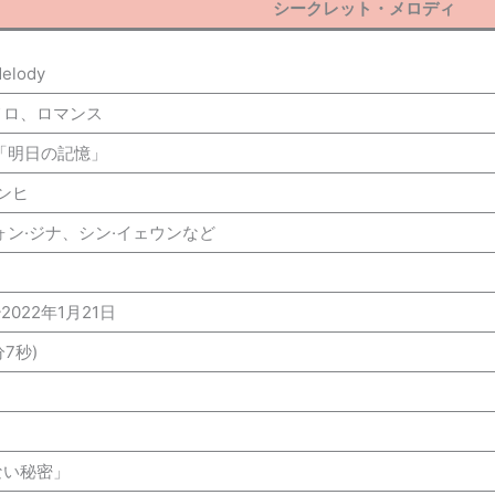
シークレット・メロディ
Melody
メロ、ロマンス
「明日の記憶」
ンヒ
ォン·ジナ、シン·イェウンなど
~2022年1月21日
分7秒)
ない秘密」