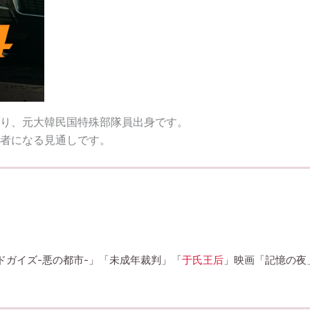
り、元大韓民国特殊部隊員出身です。
者になる見通しです。
ドガイズ-悪の都市-」「未成年裁判」「
于氏王后
」映画「記憶の夜