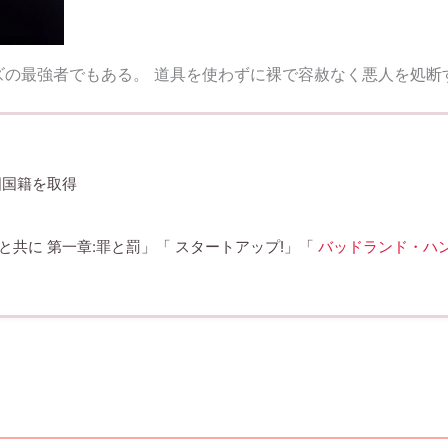
ズの最強者でもある。 道具を使わずに裸で容赦なく悪人を処
国国籍を取得
と共に 第一章:罪と罰」「 スタートアップ!」「
バッドランド・ハ