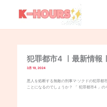
内
容
を
ス
キ
ッ
プ
犯罪都市4 ㅣ最新情報
3月 19, 2024
悪人を処断する無敵の刑事マ·ソクドの犯罪都
ことになるのでしょうか？ 「 犯罪都市4 」