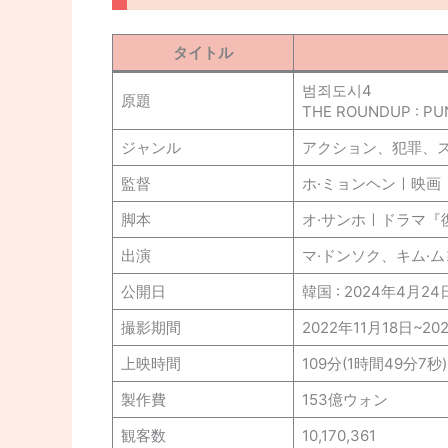
タイトル
범죄도시4
原題
THE ROUNDUP : P
ジャンル
アクション、犯罪、
監督
ホ·ミョンヘンㅣ映画
脚本
オ·サンホㅣドラマ『
出演
マ·ドンソク、キム·
公開日
韓国 : 2024年4月24
撮影期間
2022年11月18日~20
上映時間
109分(1時間49分7秒)
製作費
153億ウォン
観客数
10,170,361