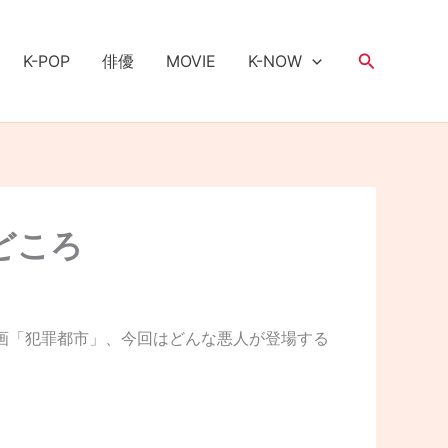
検
K-POP
俳優
MOVIE
K-NOW
索
どころ
画「犯罪都市」、今回はどんな悪人が登場する