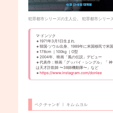
犯罪都市シリーズの主人公。 犯罪都市シリー
マ·ドンソク
🔸1971年3月1日生まれ
🔸韓国·ソウル出身、1989年に米国移民で米
🔸178cm ｜100kg ｜O型
🔸2004年、映画「風の伝説」デビュー
🔸代表作：映画「グッバイ・シングル」「 神
は天才詐欺師 〜38師機動隊〜」など
🔸
https://www.instagram.com/donlee
ペク·チャンギ ㅣ キム·ムヨル