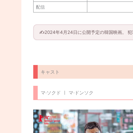
配信
✍️2024年4月24日に公開予定の韓国映画。 
キャスト
マ·ソクド ㅣ マ·ドンソク