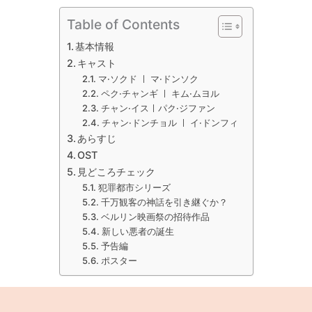
Table of Contents
基本情報
キャスト
マ·ソクド ㅣ マ·ドンソク
ペク·チャンギ ㅣ キム·ムヨル
チャン·イスㅣパク·ジファン
チャン·ドンチョル ㅣ イ·ドンフィ
あらすじ
OST
見どころチェック
犯罪都市シリーズ
千万観客の神話を引き継ぐか？
ベルリン映画祭の招待作品
新しい悪者の誕生
予告編
ポスター