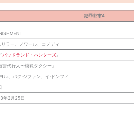
犯罪都市4
UNISHMENT
スリラー、ノワール、コメディ
『
バッドランド・ハンターズ
』
復讐代行人〜模範タクシー』
ムヨル、パク·ジファン、イ·ドンフィ
日
23年2月25日