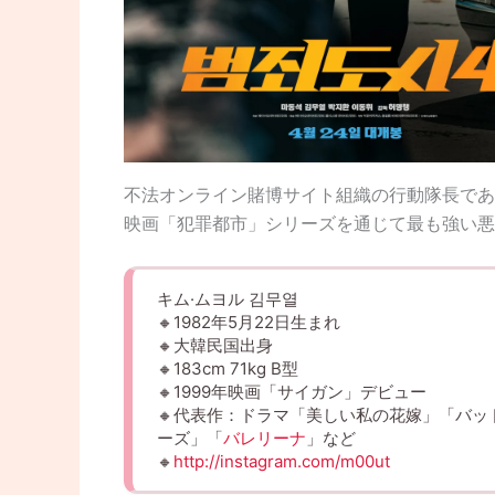
不法オンライン賭博サイト組織の行動隊長であ
映画「犯罪都市」シリーズを通じて最も強い悪
キム·ムヨル 김무열
🔸1982年5月22日生まれ
🔸大韓民国出身
🔸183cm 71kg B型
🔸1999年映画「サイガン」デビュー
🔸代表作：ドラマ「美しい私の花嫁」「バッ
ーズ」「
バレリーナ
」など
🔸
http://instagram.com/m00ut