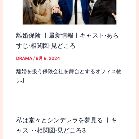
離婚保険 ㅣ最新情報ㅣキャスト·あら
すじ·相関図·見どころ
DRAMA
/
9月 9, 2024
離婚を扱う保険会社を舞台とするオフィス物
[…]
私は堂々とシンデレラを夢見る ㅣキ
ャスト·相関図·見どころ3