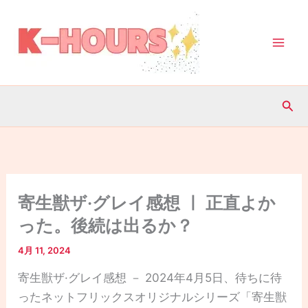
内
容
を
ス
キ
検
ッ
索
プ
寄生獣ザ·グレイ感想 ㅣ 正直よか
った。後続は出るか？
4月 11, 2024
寄生獣ザ·グレイ感想 － 2024年4月5日、待ちに待
ったネットフリックスオリジナルシリーズ「寄生獣