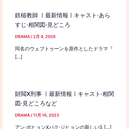
鉄槌教師 ㅣ最新情報ㅣキャスト·あら
すじ·相関図·見どころ
DRAMA
/
2月 4, 2026
同名のウェブトゥーンを原作としたドラマ『
[…]
財閥X刑事 ㅣ最新情報ㅣキャスト·相関
図·見どころなど
DRAMA
/
11月 16, 2023
アン·ボヒョンXパク·ジヒョンの新しいS […]