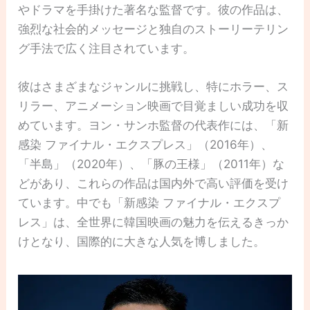
やドラマを手掛けた著名な監督です。彼の作品は、
強烈な社会的メッセージと独自のストーリーテリン
グ手法で広く注目されています。
彼はさまざまなジャンルに挑戦し、特にホラー、ス
リラー、アニメーション映画で目覚ましい成功を収
めています。ヨン・サンホ監督の代表作には、「新
感染 ファイナル・エクスプレス」（2016年）、
「半島」（2020年）、「豚の王様」（2011年）な
どがあり、これらの作品は国内外で高い評価を受け
ています。中でも「新感染 ファイナル・エクスプ
レス」は、全世界に韓国映画の魅力を伝えるきっか
けとなり、国際的に大きな人気を博しました。