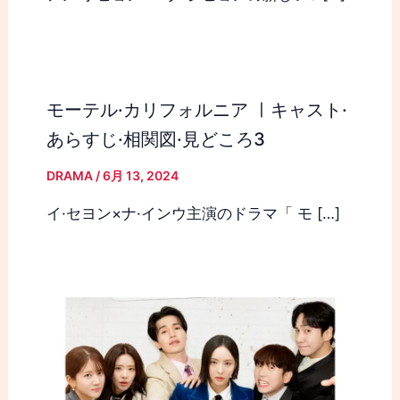
モーテル·カリフォルニア ㅣキャスト·
あらすじ·相関図·見どころ3
DRAMA
/
6月 13, 2024
イ·セヨン×ナ·インウ主演のドラマ「 モ […]