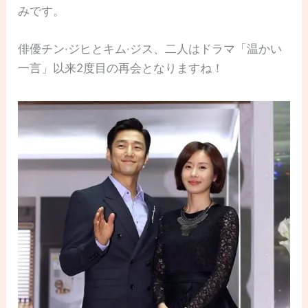
みです。
俳優チン·ジヒとキム·ジス、二人はドラマ「温かい
一言」以来2度目の再会となりますね！