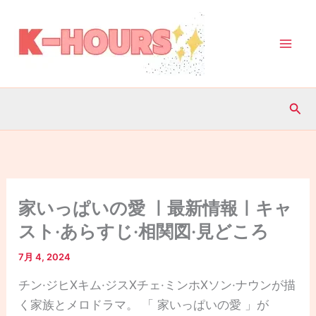
内
容
を
ス
キ
検
ッ
索
プ
家いっぱいの愛 ㅣ最新情報ㅣキャ
スト·あらすじ·相関図·見どころ
7月 4, 2024
チン·ジヒXキム·ジスXチェ·ミンホXソン·ナウンが描
く家族とメロドラマ。 「 家いっぱいの愛 」が