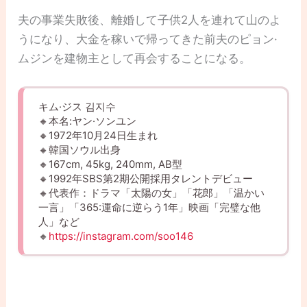
夫の事業失敗後、離婚して子供2人を連れて山のよ
うになり、大金を稼いで帰ってきた前夫のピョン·
ムジンを建物主として再会することになる。
キム·ジス 김지수
🔸本名:ヤン·ソンユン
🔸1972年10月24日生まれ
🔸韓国ソウル出身
🔸167cm, 45kg, 240mm, AB型
🔸1992年SBS第2期公開採用タレントデビュー
🔸代表作：ドラマ「太陽の女」「花郎」「温かい
一言」「365:運命に逆らう1年」映画「完璧な他
人」など
🔸
https://instagram.com/soo146