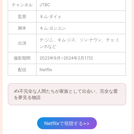
チャンネル
JTBC
監督
キム·ダイェ
脚本
キム·ヨンユン
チ·ジニ、キム·ジス、ソン·ナウン、チェ·ミ
出演
ンホなど
撮影期間
2023年9月~2024年2月17日
配信
Netflix
✍️不完全な人間たちが家族として出会い、完全な愛
を夢見る物語
Netflixで視聴する>>