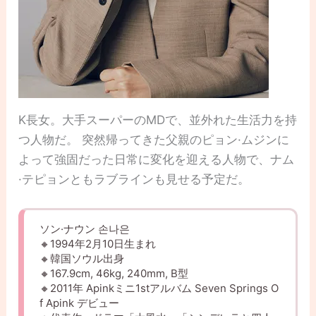
K長女。大手スーパーのMDで、並外れた生活力を持
つ人物だ。 突然帰ってきた父親のピョン·ムジンに
よって強固だった日常に変化を迎える人物で、ナム
·テピョンともラブラインも見せる予定だ。
ソン·ナウン 손나은
🔸1994年2月10日生まれ
🔸韓国ソウル出身
🔸167.9cm, 46kg, 240mm, B型
🔸2011年 Apinkミニ1stアルバム Seven Springs O
f Apink デビュー