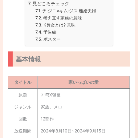
見どころチェック
チ·ジニ×キム·ジス 離婚夫婦
考え直す家族の意味
K長女とは? 意味
予告編
ポスター
基本情報
タイトル
家いっぱいの愛
原題
가족X멜로
ジャンル
家族、メロ
回数
12部作
放送期間
2024年8月10日~2024年9月15日