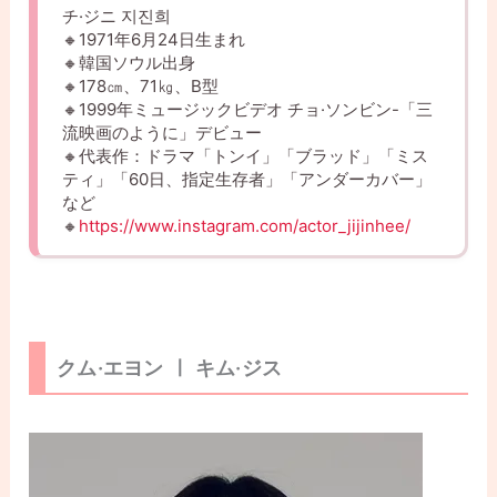
チ·ジニ 지진희
🔸1971年6月24日生まれ
🔸韓国ソウル出身
🔸178㎝、71㎏、B型
🔸1999年ミュージックビデオ チョ·ソンビン-「三
流映画のように」デビュー
🔸代表作：ドラマ「トンイ」「ブラッド」「ミス
ティ」「60日、指定生存者」「アンダーカバー」
など
🔸
https://www.instagram.com/actor_jijinhee/
クム·エヨン ㅣ キム·ジス