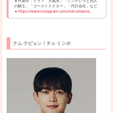
🔸代表作：ドラマ「大風水」「シンデレラと四人
の騎士」「ゴーストドクター」「代行会社」など
🔸
https://www.instagram.com/marcellasne_
ナム·テピョンㅣチェ·ミンホ