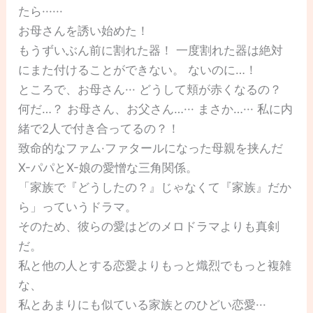
たら······
お母さんを誘い始めた！
もうずいぶん前に割れた器！ 一度割れた器は絶対
にまた付けることができない。 ないのに…！
ところで、お母さん··· どうして頬が赤くなるの？
何だ…？ お母さん、お父さん…··· まさか…··· 私に内
緒で2人で付き合ってるの？！
致命的なファム·ファタールになった母親を挟んだ
X-パパとX-娘の愛憎な三角関係。
「家族で『どうしたの？』じゃなくて『家族』だか
ら」っていうドラマ。
そのため、彼らの愛はどのメロドラマよりも真剣
だ。
私と他の人とする恋愛よりもっと熾烈でもっと複雑
な、
私とあまりにも似ている家族とのひどい恋愛···