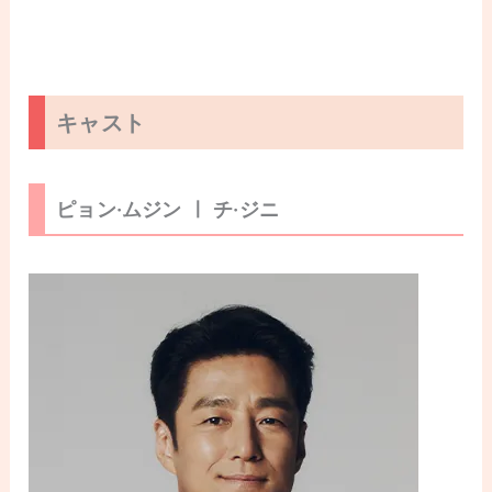
キャスト
ピョン·ムジン ㅣ チ·ジニ