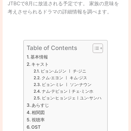
JTBCで8月に放送される予定です。 家族の意味を
考えさせられるドラマの詳細情報を調べます。
Table of Contents
基本情報
キャスト
ピョン·ムジン ㅣ チ·ジニ
クム·エヨン ㅣ キム·ジス
ビョン·ミレ ㅣ ソン·ナウン
ナム·テピョンㅣチェ·ミンホ
ピョン·ヒョンジェㅣユン·サンハ
あらすじ
相関図
視聴率
OST