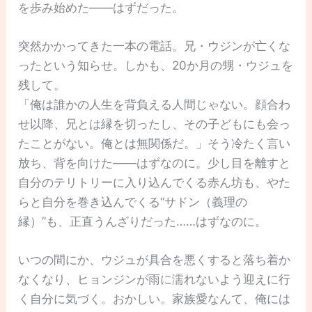
を歩み始めた――はずだった。
突然かかってきた一本の電話。兄・ウジンが亡くな
ったという知らせ。しかも、20か月の甥・ウジュを
残して。
「俺は誰かの人生を背負える人間じゃない。顔合わ
せ以降、兄とは縁を切ったし、その子どもにも会っ
たことがない。俺とは無関係だ。」そう冷たく言い
放ち、背を向けた――はずなのに。少し目を離すと
自分のテリトリーに入り込んでくる赤ん坊も、やた
らと自分を巻き込んでくる“サドン（義理の
縁）”も、正直うんざりだった……はずなのに。
いつの間にか、ウジュが具合を悪くすると落ち着か
なくなり、ヒョンジンが雨に濡れないよう迎えに行
く自分に気づく。おかしい。家族愛なんて、俺には