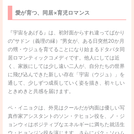
愛が育つ、同居×育児ロマンス
『宇宙をあげる』は、初対面からすれ違ってばかり
の“サドン（義理の縁）”男女が、ある日突然20か月
の甥・ウジュを育てることになり始まるドタバタ同
居ロマンティックコメディです。他人にしては近
く、家族にしては少し遠い二人が、自分たちの世界
に飛び込んできた新しい存在「宇宙（ウジュ）」を
通して、少しずつ成長していく姿を描き、初々しい
ときめきと共感を届けます。
ペ・イニョクは、外見はクールだが内面は優しい写
真作家アシスタントのソン・テヒョン役を、ノ・ジ
ョンウィはポジティブなエネルギーに満ちた就活生
ウ・ヒョンジン役を演じます。さらにパク・ソハム