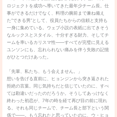
ロジェクトを成功へ導いてきた最年少チーム長。仕
事ができるだけでなく、料理の腕前まで兼ね備え
た“できる男”として、役員たちからの信頼と支持も
一身に集めている。ウェブ小説の表紙に出てきそう
なルックスとスタイル、十分すぎる財力、そしてチ
ームを率いるカリスマ性――すべてが完璧に見える
ユンソンにも、忘れられない痛みを伴う失敗の記憶
がひとつだけあった。
「先輩、私たち、もう会えません。」
想いを告げる直前に、ヒョンジンから突き返された
拒絶の言葉。同じ気持ちだと信じていたのに、すべ
ては勘違いだったのだろうか。そうしてあっけなく
終わった初恋が、7年の時を経て再び目の前に現れ
る。それも同じチームで、チーム長と部下という関
係で――。もう忘れたと思っていたのに、ウ・ヒョ