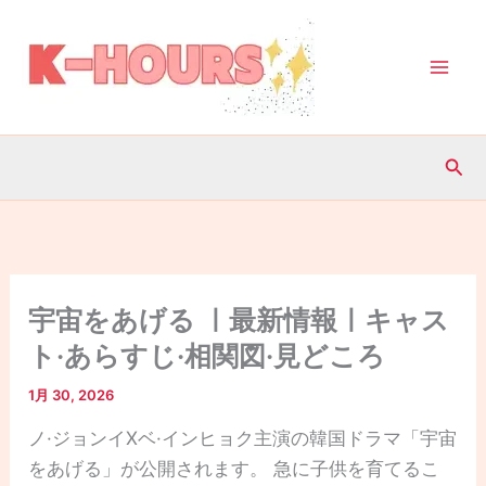
内
容
を
ス
キ
検
ッ
索
プ
宇宙をあげる ㅣ最新情報ㅣキャス
ト·あらすじ·相関図·見どころ
1月 30, 2026
ノ·ジョンイXベ·インヒョク主演の韓国ドラマ「宇宙
をあげる」が公開されます。 急に子供を育てるこ