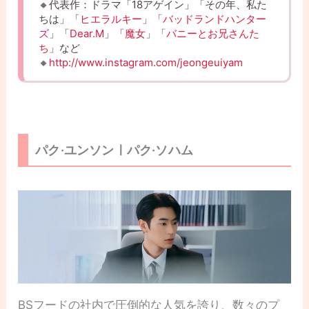
🔸代表作：ドラマ「18アゲイン」「その年、私た
ちは」「
ヒエラルキー
」「
バッドランドハンター
ズ
」「
Dear.M
」「
魔女
」「
バニーとお兄さんた
ち
」など
🔸
http://www.instagram.com/jeongeuiyam
パク·ユンソンㅣパク·ソハム
BSフードの社内で圧倒的な人気を誇り、数々のプ