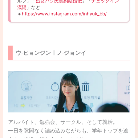
ルプ」「
烈女パク氏契約結婚伝
」「
チェックイン
漢陽
」など
🔸
https://www.instagram.com/inhyuk_bb/
ウ·ヒョンジンㅣノ·ジョンイ
アルバイト、勉強会、サークル、そして就活。
一日を隙間なく詰め込みながらも、学年トップを逃