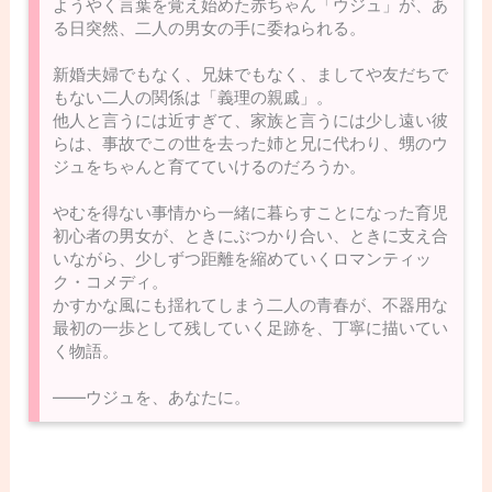
ようやく言葉を覚え始めた赤ちゃん「ウジュ」が、あ
る日突然、二人の男女の手に委ねられる。
新婚夫婦でもなく、兄妹でもなく、ましてや友だちで
もない二人の関係は「義理の親戚」。
他人と言うには近すぎて、家族と言うには少し遠い彼
らは、事故でこの世を去った姉と兄に代わり、甥のウ
ジュをちゃんと育てていけるのだろうか。
やむを得ない事情から一緒に暮らすことになった育児
初心者の男女が、ときにぶつかり合い、ときに支え合
いながら、少しずつ距離を縮めていくロマンティッ
ク・コメディ。
かすかな風にも揺れてしまう二人の青春が、不器用な
最初の一歩として残していく足跡を、丁寧に描いてい
く物語。
――ウジュを、あなたに。