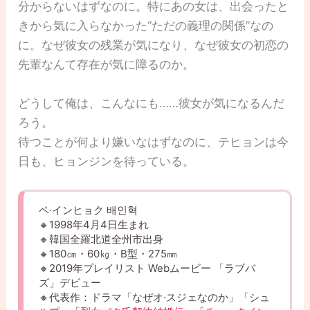
分からないはずなのに。特にあの女は、出会ったと
きから気に入らなかった“ただの義理の関係”なの
に。なぜ彼女の残業が気になり、なぜ彼女の初恋の
先輩なんて存在が気に障るのか。
どうして俺は、こんなにも……彼女が気になるんだ
ろう。
待つことが何より嫌いなはずなのに、テヒョンは今
日も、ヒョンジンを待っている。
ペ·インヒョク 배인혁
🔸1998年4月4日生まれ
🔸韓国全羅北道全州市出身
🔸180㎝・60㎏・B型・275㎜
🔸2019年プレイリスト Webムービー 「ラブバ
ズ」デビュー
🔸代表作：ドラマ「なぜオ·スジェなのか」「シュ