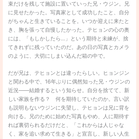
束だけを残して施設に置いていった兄・ウジン。兄
に見せたかった。写真家として成功したこと、自分
がちゃんと生きていることを。いつか迎えに来たと
き、胸を張って自慢したかった。テヒョンの心の奥
には、「もしかしたら…」という期待と未練が、捨
てきれずに残っていたのだ。あの日の写真とカメラ
のように、大切にしまい込んだ箱の中で。
だが兄は、テヒョンとは違ったらしい。ヒョンジン
と関わる中で、16年ぶりに偶然知った兄・ウジンの
近況――結婚するという知らせ。自分を捨てて、新
しい家族を作る？ 何を期待していたのか。言い訳
も説明もないウジンに失望し、テヒョンは兄に背を
向ける。兄のために始めた写真もやめ、人に期待す
れば裏切られるだけだと、「これからは人じゃな
く、家を追い求めて生きる」と宣言し、新しい人生