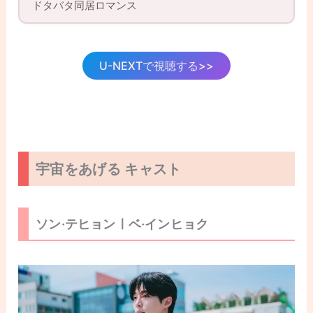
ドタバタ同居ロマンス
U-NEXTで視聴する>>
宇宙をあげる キャスト
ソン·テヒョンㅣベ·インヒョク