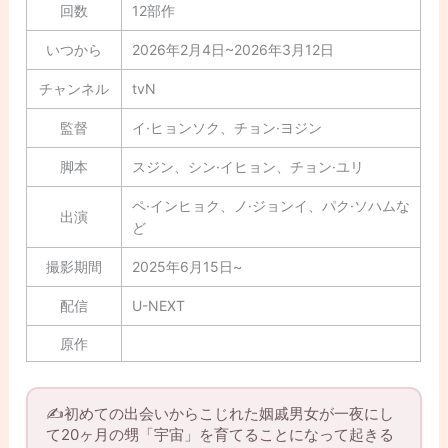
回数
12部作
いつから
2026年2月4日~2026年3月12日
チャンネル
tvN
監督
イ·ヒョンソク、チョン·ヨジン
脚本
スジン、シン·イヒョン、チョン·ユリ
ペ·インヒョク、ノ·ジョンイ、パク·ソハムな
出演
ど
撮影期間
2025年6月15日~
配信
U-NEXT
原作
✍️初めての出会いからこじれた姻戚男女が一夜にし
て20ヶ月の甥「宇宙」を育てることになって起きる