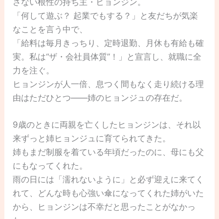
さない根性の持ち主・ヒョンジン。
「何して遊ぶ？ 起業でもする？」と友だちが気楽
なことを言う中で、
「給料は毎月きっちり、定時退勤、月休も有給も確
実。私は“ザ・会社員体質”！」と宣言し、就職に全
力を注ぐ。
ヒョンジンが人一倍、息つく間もなく走り続ける理
由はただひとつ――姉のヒョンジュの存在だ。
9歳のときに両親を亡くしたヒョンジンは、それ以
来ずっと姉ヒョンジュに育てられてきた。
姉もまだ制服を着ている年頃だったのに、母にも父
にもなってくれた。
雨の日には「濡れないように」と必ず迎えに来てく
れて、どんな時も心強い傘になってくれた姉がいた
から、ヒョンジンは不幸だと思ったことがなかっ