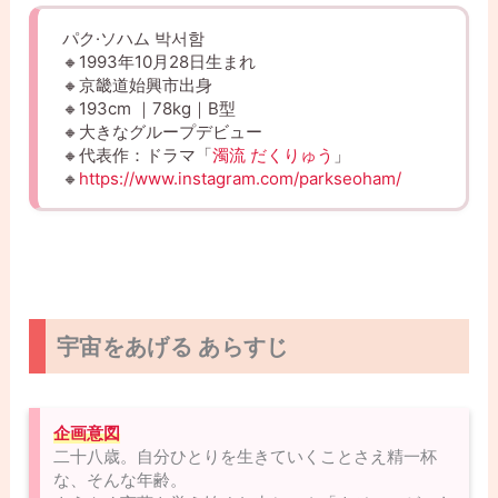
パク·ソハム 박서함
🔸1993年10月28日生まれ
🔸京畿道始興市出身
🔸193cm ｜78kg｜B型
🔸大きなグループデビュー
🔸代表作：ドラマ「
濁流 だくりゅう
」
🔸
https://www.instagram.com/parkseoham/
宇宙をあげる あらすじ
企画意図
二十八歳。自分ひとりを生きていくことさえ精一杯
な、そんな年齢。