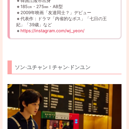
🔸韓国江陵市出身
🔸185㎝・275㎜・AB型
🔸2009年映画「友達同士？」デビュー
🔸代表作：ドラマ「内省的なボス」「七日の王
妃」「39歳」など
🔸
https://instagram.com/wj_yeon/
ソン·ユチャン l チャン·ドンユン