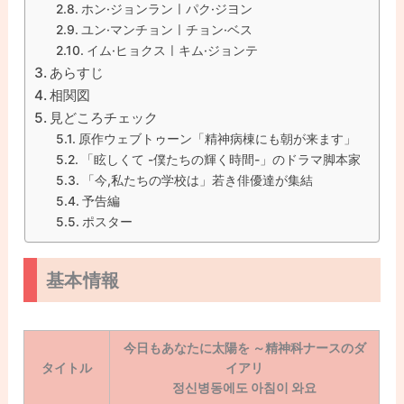
ホン·ジョンランㅣパク·ジヨン
ユン·マンチョンㅣチョン·ベス
イム·ヒョクスㅣキム·ジョンテ
あらすじ
相関図
見どころチェック
原作ウェブトゥーン「精神病棟にも朝が来ます」
「眩しくて -僕たちの輝く時間-」のドラマ脚本家
「今,私たちの学校は」若き俳優達が集結
予告編
ポスター
基本情報
今日もあなたに太陽を ～精神科ナースのダ
タイトル
イアリ
정신병동에도 아침이 와요