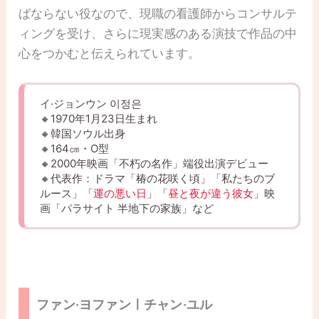
ばならない役なので、現職の看護師からコンサルテ
ィングを受け、さらに現実感のある演技で作品の中
心をつかむと伝えられています。
イ·ジョンウン 이정은
🔸1970年1月23日生まれ
🔸韓国ソウル出身
🔸164㎝・O型
🔸2000年映画「不朽の名作」端役出演デビュー
🔸代表作：ドラマ「椿の花咲く頃」「私たちのブ
ルース」「
運の悪い日
」「
昼と夜が違う彼女
」映
画「パラサイト 半地下の家族」など
ファン·ヨファンㅣチャン·ユル