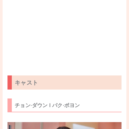
キャスト
チョン·ダウン l パク·ボヨン