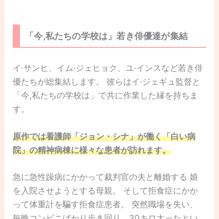
「今,私たちの学校は」若き俳優達が集結
イ·サンヒ、イム·ジェヒョク、ユ·インスなど若き俳
優たちが総集結します。 彼らはイ·ジェギュ監督と
「今,私たちの学校は」で共に作業した縁を持ちま
す。
原作では看護師「ジョン・シナ」が働く「白い病
院」の精神病棟に様々な患者が訪れます。
急に急性躁病にかかって裁判官の夫と離婚する 娘
を入院させようとする母親。 そして拒食症にかか
って体重計を騙す拒食症患者。 突然職場を失い、
毎晩コンビニばかり歩き回り、30キロ太ったとい