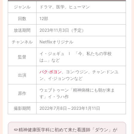
ジャンル
ドラマ、医学、ヒューマン
回数
12部
放送期間
2023年11月3日（予定）
チャンネル
Netflixオリジナル
イ・ジェギュ l 「今、私たちの学校
監督
は…」など
パク·ボヨン
、ヨン·ウジン、チャン·ドンユ
出演
ン、イ·ジョンウンなど
ウェブトゥーン「精神病棟にも朝が来ま
原作
す」イ・ラハ作
撮影期間
2022年7月8日～2023年1月11日
✏️精神健康医学科に初めて来た看護師「ダウン」が