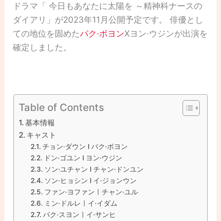
ドラマ「 今日もあなたに太陽を ～精神科ナースの
ダイアリ」が2023年11月公開予定です。 俳優とし
ての地位を固めた
パク·ボヨン
Xヨン·ウジンが出演を
確定しました。
Table of Contents
基本情報
キャスト
チョン·ダウン l パク·ボヨン
ドン·ゴユン l ヨン·ウジン
ソン·ユチャン l チャン·ドンユン
ソン·ヒョシン l イ·ジョンウン
ファン·ヨファンㅣチャン·ユル
ミン·ドルレㅣイ·イダム
パク·スヨンㅣイ·サンヒ