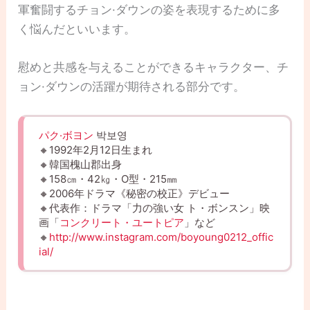
軍奮闘するチョン·ダウンの姿を表現するために多
く悩んだといいます。
慰めと共感を与えることができるキャラクター、チ
ョン·ダウンの活躍が期待される部分です。
パク·ボヨン
박보영
🔸1992年2月12日生まれ
🔸韓国槐山郡出身
🔸158㎝・42㎏・O型・215㎜
🔸2006年ドラマ《秘密の校正》デビュー
🔸代表作：ドラマ「力の強い女 ト・ボンスン」映
画「
コンクリート・ユートピア
」など
🔸
http://www.instagram.com/boyoung0212_offic
ial/