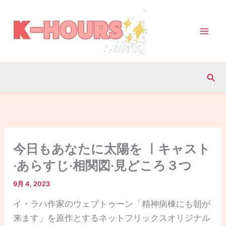
内
容
を
ス
キ
検
ッ
索
プ
今日もあなたに太陽を ㅣキャスト
·あらすじ·相関図·見どころ３つ
9月 4, 2023
イ・ラハ作家のウェブトゥーン「精神病棟にも朝が
来ます」を原作とするネットフリックスオリジナル