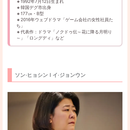
🔸1992年7月12日生まれ
🔸韓国デグ市出身
🔸177㎝・B型
🔸2016年ウェブドラマ「ゲーム会社の女性社員た
ち」
🔸代表作：ドラマ「ノクドゥ伝～花に降る月明り
～」「ロングディ」など
ソン·ヒョシン l イ·ジョンウン