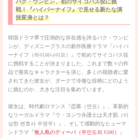
パク・ウンビン、初のサイコパス役に挑
戦！『ハイパーナイフ』で見せる新たな演
技変身とは？
韓国ドラマ界で圧倒的な存在感を誇るパク・ウンビ
ンが、ディズニープラスの新作医療ドラマ『ハイパ
ーナイフ（하이퍼나이프）』で初めてサイコパス役
に挑戦することが決まりました。これまで数々の作
品で善良なキャラクターを演じ、多くの視聴者に愛
されてきた彼女が、ダークで冷徹な役柄にどのよう
に挑むのか、大きな注目を集めています。
彼女は、時代劇ロマンス『恋慕（연모）』、革新的
なリーガルドラマ『ウ・ヨンウ弁護士は天才肌（이
상한 변호사 우영우）』、そして感動的なヒューマ
ンドラマ『
無人島のディーバ（무인도의 디바）
』