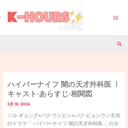
内
容
を
ス
キ
検
ッ
索
プ
ハイパーナイフ 闇の天才外科医 ㅣ
キャスト·あらすじ·相関図
5月 16, 2024
ソル·ギョング×パク·ウンビン×パク·ビョンウン主演
のドラマ「 ハイパーナイフ 闇の天才外科医 」のタ