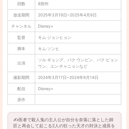
回数
8部作
放送期間
2025年3月19日~2025年4月9日
チャンネル
Disney+
監督
キム·ジョンヒョン
脚本
キム·ソンヒ
ソル·ギョング、パク·ウンビン、パク·ビョン
出演
ウン、ユン·チャニョンなど
撮影期間
2024年3月17日~2024年9月14日
配信
Disney+
原作
✍️医者で殺人鬼の主人公が自分を奈落に落とした師
匠と再会して起こる2人の狂った天才の対決と成長を