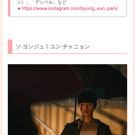
ン）」「デシベル」など
🔸
https://www.instagram.com/byung_eun_park/
ソ·ヨンジュㅣユン·チャニョン