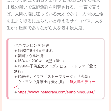
によって師匠であるチェ·ドクヒ教授に対する殺人
未遂の疑いで医師免許を剥奪される。 一言で言え
ば、人間の脳に狂っている天才であり、人間の生命
を虫より取るに足らないと考えるサイコパス、人を
生かす医師でありながら人を殺す殺人鬼。
パク·ウンビン 박은빈
🔸1992年9月4日生まれ
🔸韓国ソウル出身
🔸163㎝・230㎜・A型（Rh-）
🔸1996年子供服カタログデビュー・ドラマ「愛と
別れ」
🔸代表作：ドラマ「ストーブリーグ」「恋慕」
「ウ・ヨンウ弁護士は天才肌」「
無人島のディー
バ
」
🔸
https://www.instagram.com/eunbining0904/