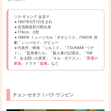
ソル·ギョング 설경구
🔸1967年5月1日生まれ
🔸忠清南道舒川郡出身
🔸178cm、O型
🔸1986年 ミュージカル「ポギとベス」/1993年 演
劇「シンバセメ」デビュー
🔸代表作：映画 「シルミド」「TSUNAMI -ツナ
ミ-」「監視者たち」「殺人者の記憶法」「198
7、ある闘いの真実」「キル・ボクスン」「
普通の
家族
」ドラマ「
旋風
」など
チョン·セオクㅣパク·ウンビン