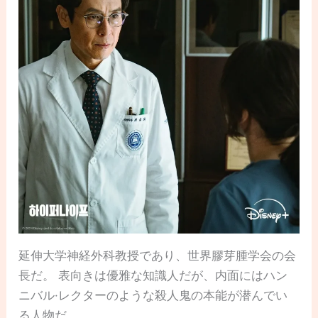
延伸大学神経外科教授であり、世界膠芽腫学会の会
長だ。 表向きは優雅な知識人だが、内面にはハン
ニバル·レクターのような殺人鬼の本能が潜んでい
る人物だ。