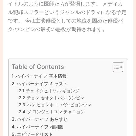
イトルのように医師たちが登場します。 メディカ
ル犯罪スリラーというジャンルのドラマになる予定
です。 今は主演俳優としての地位を固めた俳優パ
ク·ウンビンの最初の悪役が期待されます。
Table of Contents
ハイパーナイフ 基本情報
ハイパーナイフ キャスト
チェ·ドクヒㅣソル·ギョング
チョン·セオクㅣパク·ウンビン
ハン·ヒョンホ ㅣ パク·ビョンウン
ソ·ヨンジュㅣユン·チャニョン
ハイパーナイフ あらすじ
ハイパーナイフ 相関図
エピソードリスト