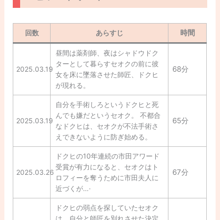
時間
回数
あらすじ
昼間は薬剤師、夜はシャドウドク
ターとして暮らすセオクの前に彼
68分
2025.03.19
女を床に墜落させた師匠、ドクヒ
が現れる。
自分を手術しろというドクヒと死
んでも嫌だというセオク。 不都合
65分
2025.03.19
なドクヒは、セオクが不法手術さ
えできないように防ぎ始める。
ドクヒの10年連続の市田アワード
受賞が有力になると、セオクはト
67分
2025.03.26
ロフィーを奪うために市田夫人に
近づくが…·
ドクヒの弱点を探していたセオク
は、自分と師匠を別れさせた決定