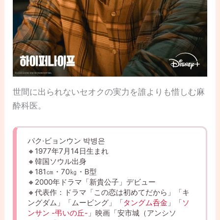
世間に出られないセオクの実力を誰よりも惜しむ麻
酔科医。
パク·ビョンウン 박병은
🔸1977年7月14日生まれ
🔸韓国ソウル出身
🔸181㎝・70㎏・B型
🔸2000年ドラマ「新貴公子」デビュー
🔸代表作：ドラマ「この恋は初めてだから」「キ
ングダム」「ムービング」「
タングム呑金
」「
ソ
ンサン -弔いの丘-
」映画「安市城（アンシソ