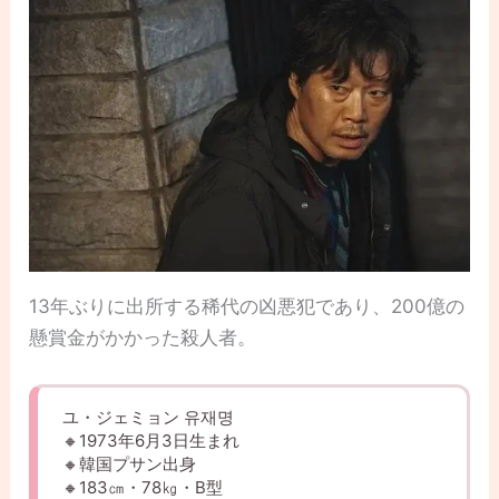
13年ぶりに出所する稀代の凶悪犯であり、200億の
懸賞金がかかった殺人者。
ユ・ジェミョン 유재명
🔸1973年6月3日生まれ
🔸韓国プサン出身
🔸183㎝・78㎏・B型