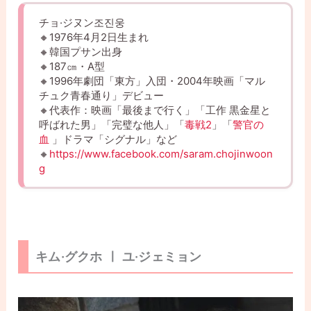
チョ·ジヌン조진웅
🔸1976年4月2日生まれ
🔸韓国プサン出身
🔸187㎝・A型
🔸1996年劇団「東方」入団・2004年映画「マル
チュク青春通り」デビュー
🔸代表作：映画「最後まで行く」「工作 黒金星と
呼ばれた男」「完璧な他人」「
毒戦2
」「
警官の
血
」ドラマ「シグナル」など
🔸
https://www.facebook.com/saram.chojinwoon
g
キム·グクホ ㅣ ユ·ジェミョン