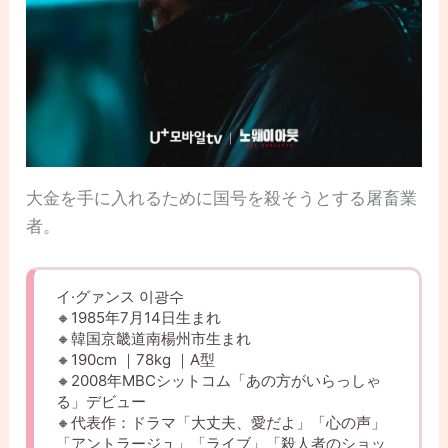
大金を手に入れるために国号を殺そうとする屠畜業
者。
イ·グァンス 이광수
🔸1985年7月14日生まれ
🔸韓国京畿道南楊州市生まれ
🔸190cm ｜78kg ｜A型
🔸2008年MBCシットコム「あの方がいらっしゃ
る」デビュー
🔸代表作：ドラマ「大丈夫、愛だよ」「心の声」
「アントラージュ」「ライブ」「殺人者のショッ