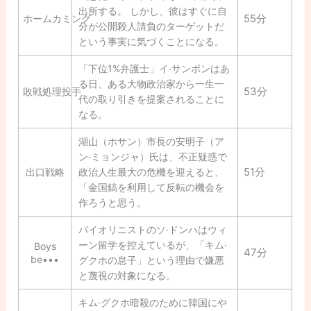
出所する。 しかし、彼はすぐに自
55分
ホームカミング
分が公開殺人請負のターゲットだ
という事実に気づくことになる。
「下位1%弁護士」イ·サンボンはあ
る日、ある大物政治家から一生一
53分
敗戦処理投手
代の取り引きを提案されることに
なる。
湖山（ホサン）市長の安明子（ア
ン·ミョンジャ）氏は、不正疑惑で
51分
出口戦略
政治人生最大の危機を迎えると、
「金国鎬を利用して反転の機会を
作ろうと思う。
バイオリニストのソ·ドンハはウィ
ーン留学を控えているが、「キム·
Boys
47分
be•••
グクホの息子」という理由で嫌悪
と蔑視の対象になる。
キム·グクホ暗殺のために韓国にや