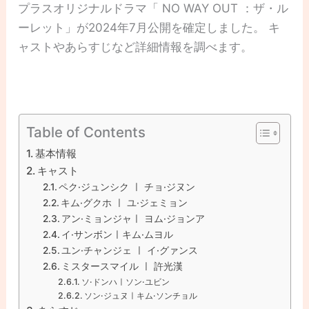
プラスオリジナルドラマ「 NO WAY OUT ：ザ・ル
ーレット」が2024年7月公開を確定しました。 キ
ャストやあらすじなど詳細情報を調べます。
Table of Contents
基本情報
キャスト
ペク·ジュンシク ㅣ チョ·ジヌン
キム·グクホ ㅣ ユ·ジェミョン
アン·ミョンジャㅣ ヨム·ジョンア
イ·サンボンㅣキム·ムヨル
ユン·チャンジェ ㅣ イ·グァンス
ミスタースマイル ㅣ 許光漢
ソ·ドンハㅣソン·ユビン
ソン·ジュヌㅣキム·ソンチョル