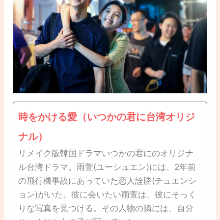
時をかける愛（いつかの君に台湾オリジ
ナル）
リメイク版韓国ドラマいつかの君にのオリジナ
ル台湾ドラマ。雨萱(ユーシュエン)には、2年前
の飛行機事故にあっていた恋人詮勝(チュエンシ
ョン)がいた。彼に会いたい雨萱は、彼にそっく
りな写真を見つける。その人物の隣には、自分