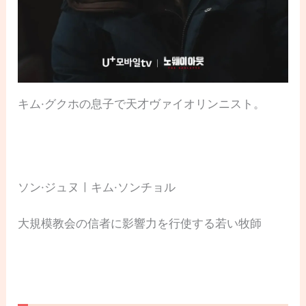
キム·グクホの息子で天才ヴァイオリンニスト。
ソン·ジュヌㅣキム·ソンチョル
大規模教会の信者に影響力を行使する若い牧師