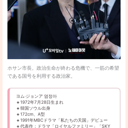
ホサン市長。政治生命が終わる危機で、一筋の希望
である国号を利用する政治家。
ヨム·ジョンア 염정아
🔸1972年7月28日生まれ
🔸韓国ソウル出身
🔸172cm、A型
🔸1991年MBCドラマ「私たちの天国」デビュー
🔸代表作：ドラマ「ロイヤルファミリー」「SKY