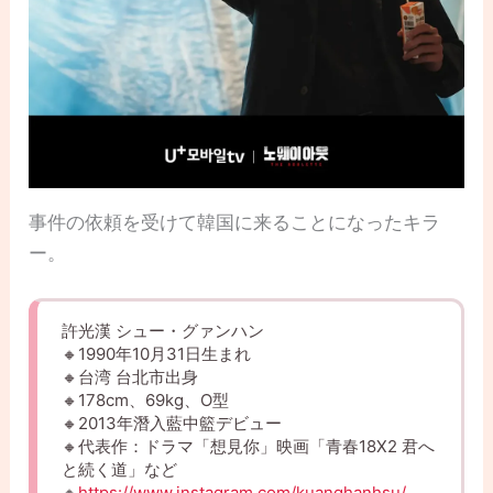
事件の依頼を受けて韓国に来ることになったキラ
ー。
許光漢 シュー・グァンハン
🔸1990年10月31日生まれ
🔸台湾 台北市出身
🔸178cm、69kg、O型
🔸2013年潛入藍中籃デビュー
🔸代表作：ドラマ「想見你」映画「青春18X2 君へ
と続く道」など
🔸
https://www.instagram.com/kuanghanhsu/