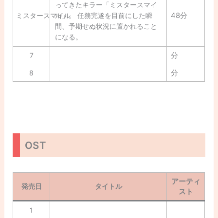
ってきたキラー「ミスタースマイ
48分
ミスタースマイル
ル」。 任務完遂を目前にした瞬
間、予期せぬ状況に置かれること
になる。
分
7
分
8
OST
アーティ
発売日
タイトル
スト
1