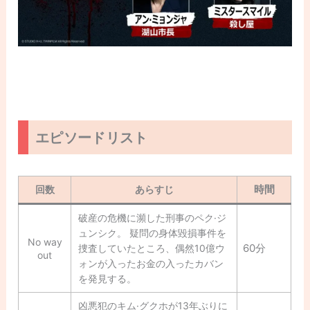
エピソードリスト
時間
回数
あらすじ
破産の危機に瀕した刑事のペク·ジ
ュンシク。 疑問の身体毀損事件を
No way
60分
捜査していたところ、偶然10億ウ
out
ォンが入ったお金の入ったカバン
を発見する。
凶悪犯のキム·グクホが13年ぶりに