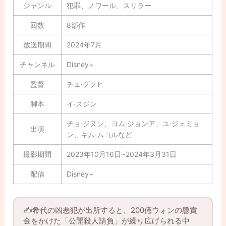
ジャンル
犯罪、ノワール、スリラー
回数
8部作
放送期間
2024年7月
チャンネル
Disney+
監督
チェ·グクヒ
脚本
イ·スジン
チョ·ジヌン、ヨム·ジョンア、ユ·ジェミョ
出演
ン、キム·ムヨルなど
撮影期間
2023年10月16日~2024年3月31日
配信
Disney+
✍️希代の凶悪犯が出所すると、200億ウォンの懸賞
金をかけた「公開殺人請負」が繰り広げられる中