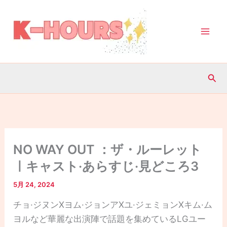
内
容
を
ス
キ
検
ッ
索
プ
NO WAY OUT ：ザ・ルーレット
ㅣキャスト·あらすじ·見どころ3
5月 24, 2024
チョ·ジヌンXヨム·ジョンアXユ·ジェミョンXキム·ム
ヨルなど華麗な出演陣で話題を集めているLGユー