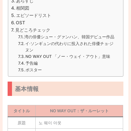
あらすじ
相関図
エピソードリスト
OST
見どころチェック
湾の俳優シュー・グァンハン、韓国デビュー作品
イ·ソンギュンの代わりに投入された俳優チョ·ジ
ヌン
NO WAY OUT 「ノー・ウェイ・アウト」意味
予告編
ポスター
基本情報
タイトル
NO WAY OUT：ザ・ルーレット
原題
노 웨이 아웃