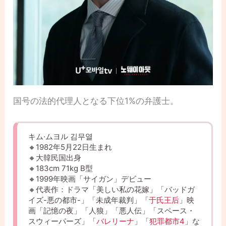
国号の法的代理人となる下位1%の弁護士。
キム·ムヨル 김무열
🔸1982年5月22日生まれ
🔸大韓民国出身
🔸183cm 71kg B型
🔸1999年映画「サイガン」デビュー
🔸代表作：ドラマ「美しい私の花嫁」「バッドガ
イズ-悪の都市-」「未成年裁判」「
于氏王后
」映
画「記憶の夜」「人狼」「悪人伝」「スペース・
スウィーパーズ」「
バレリーナ
」「
犯罪都市4
」な