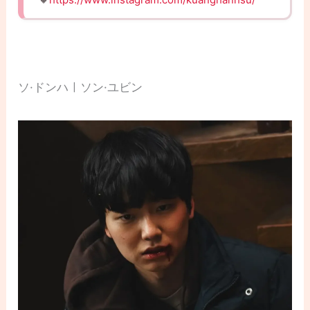
ソ·ドンハㅣソン·ユビン