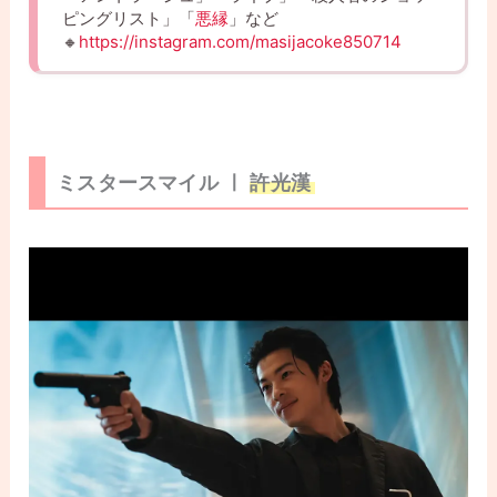
ピングリスト」「
悪縁
」など
🔸
https://instagram.com/masijacoke850714
ミスタースマイル ㅣ
許光漢