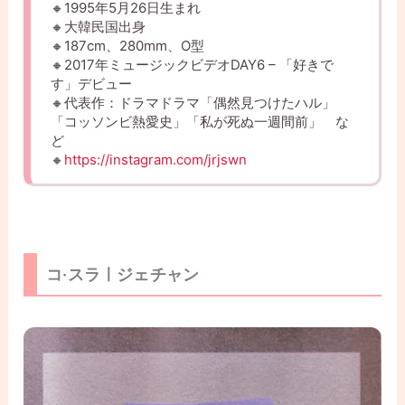
🔸1995年5月26日生まれ
🔸大韓民国出身
🔸187cm、280mm、O型
🔸2017年ミュージックビデオDAY6 – 「好きで
す」デビュー
🔸代表作：ドラマドラマ「偶然見つけたハル」
「コッソンビ熱愛史」「私が死ぬ一週間前」 な
ど
🔸
https://instagram.com/jrjswn
コ·スラㅣジェチャン