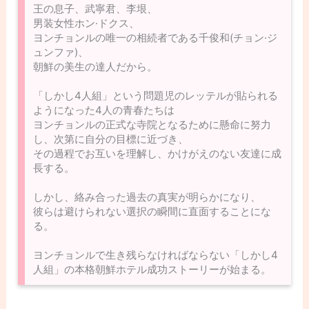
王の息子、武寧君、李垠、
男装女性ホン·ドクス、
ヨンチョンルの唯一の相続者である千俊和(チョン·ジ
ュンファ)、
朝鮮の美生の達人だから。
「しかし4人組」という問題児のレッテルが貼られる
ようになった4人の青春たちは
ヨンチョンルの正式な寺院となるために懸命に努力
し、次第に自分の目標に近づき、
その過程でお互いを理解し、かけがえのない友達に成
長する。
しかし、絡み合った過去の真実が明らかになり、
彼らは避けられない選択の瞬間に直面することにな
る。
ヨンチョンルで生き残らなければならない「しかし4
人組」の本格朝鮮ホテル成功ストーリーが始まる。