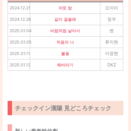
요아리
2024.12.21
어둔 밤
정우
2024.12.28
같이 걸을래
벤
2025.01.04
바람처럼 날아서
류지현
2025.01.05
처음의 나
이영현
2025.01.11
불꽃
DKZ
2025.01.12
해바라기
チェックイン漢陽 見どころチェック