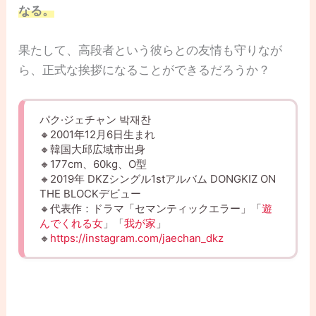
なる。
果たして、高段者という彼らとの友情も守りなが
ら、正式な挨拶になることができるだろうか？
パク·ジェチャン 박재찬
🔸2001年12月6日生まれ
🔸韓国大邱広域市出身
🔸177cm、60kg、O型
🔸2019年 DKZシングル1stアルバム DONGKIZ ON
THE BLOCKデビュー
🔸代表作：ドラマ「セマンティックエラー」「
遊
んでくれる女
」「
我が家
」
🔸
https://instagram.com/jaechan_dkz