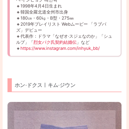
🔸1998年4月4日生まれ
🔸韓国全羅北道全州市出身
🔸180㎝・60㎏・B型・275㎜
🔸2019年プレイリスト Webムービー 「ラブバ
ズ」デビュー
🔸代表作：ドラマ「なぜオ·スジェなのか」「シュ
ルプ」「
烈女パク氏契約結婚伝
」など
🔸
https://www.instagram.com/inhyuk_bb/
ホン·ドクスㅣキム·ジウン