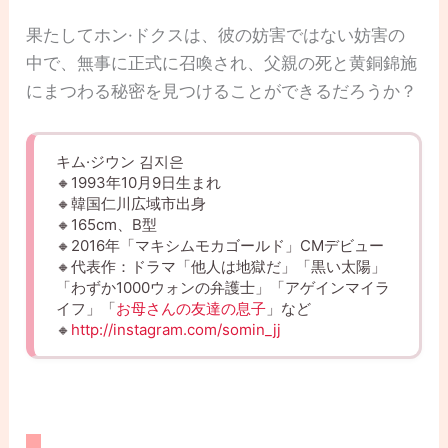
果たしてホン·ドクスは、彼の妨害ではない妨害の
中で、無事に正式に召喚され、父親の死と黄銅錦施
にまつわる秘密を見つけることができるだろうか？
キム·ジウン 김지은
🔸1993年10月9日生まれ
🔸韓国仁川広域市出身
🔸165cm、B型
🔸2016年「マキシムモカゴールド」CMデビュー
🔸代表作：ドラマ「他人は地獄だ」「黒い太陽」
「わずか1000ウォンの弁護士」「アゲインマイラ
イフ」「
お母さんの友達の息子
」など
🔸
http://instagram.com/somin_jj