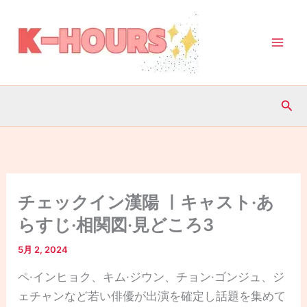
内
容
を
ス
キ
検
ッ
索
プ
チェックイン漢陽 ㅣキャスト·あ
らすじ·相関図·見どころ3
5月 2, 2024
ペ·インヒョク、キム·ジウン、チョン·ゴンジュ、ジ
ェチャンなど若い俳優が出演を確定し話題を集めて