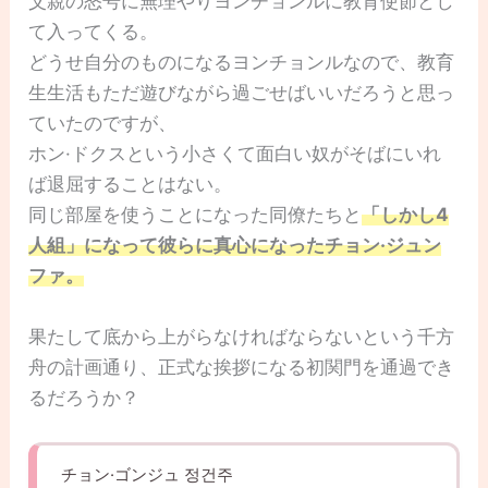
父親の怒号に無理やりヨンチョンルに教育使節とし
て入ってくる。
どうせ自分のものになるヨンチョンルなので、教育
生生活もただ遊びながら過ごせばいいだろうと思っ
ていたのですが、
ホン·ドクスという小さくて面白い奴がそばにいれ
ば退屈することはない。
同じ部屋を使うことになった同僚たちと
「しかし4
人組」になって彼らに真心になったチョン·ジュン
ファ。
果たして底から上がらなければならないという千方
舟の計画通り、正式な挨拶になる初関門を通過でき
るだろうか？
チョン·ゴンジュ 정건주