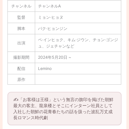
チャンネル
チャンネルA
監督
ミョン·ヒョヌ
脚本
パク·ヒョンジン
ペ·インヒョク、キム·ジウン、チョン·ゴンジ
出演
ュ、ジェチャンなど
撮影期間
2024年5月20日 ~
配信
Lemino
原作
✍️「お客様は王様」という無言の旗印を掲げた朝鮮
最大の客主、龍泉楼とそこにインターン社員として
入社した朝鮮の花青春たちの話を扱った波乱万丈成
長ロマンス時代劇