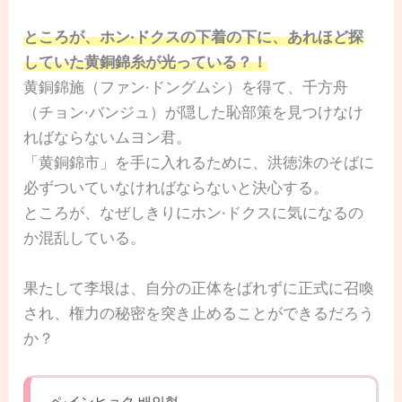
ところが、ホン·ドクスの下着の下に、あれほど探
していた黄銅錦糸が光っている？！
黄銅錦施（ファン·ドングムシ）を得て、千方舟
（チョン·バンジュ）が隠した恥部策を見つけなけ
ればならないムヨン君。
「黄銅錦市」を手に入れるために、洪徳洙のそばに
必ずついていなければならないと決心する。
ところが、なぜしきりにホン·ドクスに気になるの
か混乱している。
果たして李垠は、自分の正体をばれずに正式に召喚
され、権力の秘密を突き止めることができるだろう
か？
ペ·インヒョク 배인혁