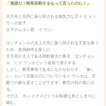
「無謀だ！軽挙妄動するなって言ったのに！」
天方舟と兵判に振り回される無気力な王イ·ヒョン
ウィの息子、
王子のムヨン君、イ·ウン。
ヨンチョンルの太上方舟に振り回される王室を救う
ため、皇洞錦市を探しに
天方舟が主人である朝鮮最大の客主「ヨンチョン
ル」にイ·ウンホという名前で潜入する。
しかし、教育事情であるにもかかわらず、「厳し
い」という言葉が口についているイ·ウンホは、宮
殿での癖を直すことができず、教官の目の前に出
る。
その上、ホン·ドクスというお転婆な奴としきりに
絡む。