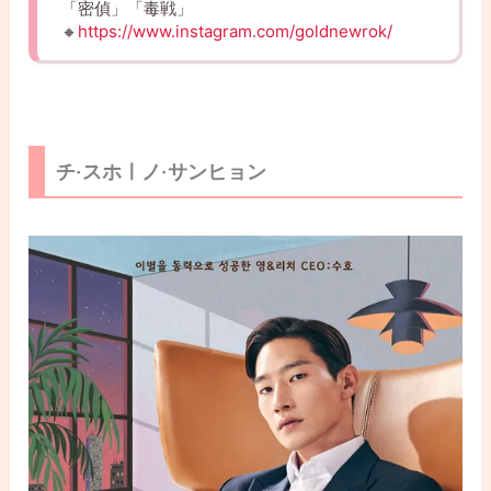
「密偵」「毒戦」
🔸
https://www.instagram.com/goldnewrok/
チ·スホㅣノ·サンヒョン