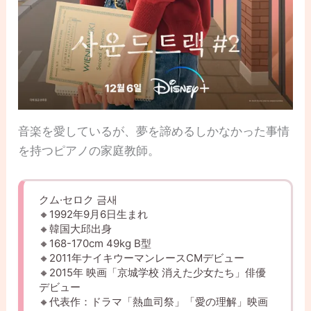
音楽を愛しているが、夢を諦めるしかなかった事情
を持つピアノの家庭教師。
クム·セロク 금새
🔸1992年9月6日生まれ
🔸韓国大邱出身
🔸168-170cm 49kg B型
🔸2011年ナイキウーマンレースCMデビュー
🔸2015年 映画「京城学校 消えた少女たち」俳優
デビュー
🔸代表作：ドラマ「熱血司祭」「愛の理解」映画