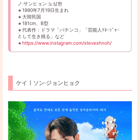
ノ·サンヒョン 노상현
🔸1990年7月19日生まれ
🔸大韓民国
🔸181cm、B型
🔸代表作：ドラマ「パチンコ」「芸能人ﾏﾈｰｼﾞｬｰ
として生き残る」など
🔸
https://www.instagram.com/steveshnoh/
ケイㅣソン·ジョンヒョク