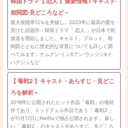
韓国ドラマ【 恋人 】最新情報 l キャスト·
相関図·見どころなど –
最大視聴率12％を突破し、2023年に最高の愛を
受けた話題作・韓国ドラマ「 恋人 」が日本で初
放送を開始しました。キャスト、プロット、相
関図とともに歴史的な背景についても詳しく調
べてみます。ナムグン·ミンXアン·ウンジンXイ·
ハクジュなど
【 毒戦2 】キャスト・あらすじ・見どこ
ろを解析 –
2018年に公開されたヒット作品「毒戦」の後続
作であり、ミッドクェル作品であう「 毒戦2 」
が11月17日にNetflixで独占公開されます。 新し
い「 毒戦2 」のキャストやあらすじ、見どころ