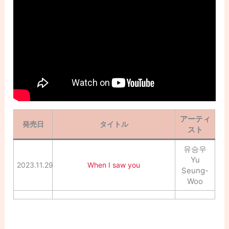
アーティ
発売日
タイトル
スト
유승우
Yu
2023.11.29
When I saw you
Seung-
Woo