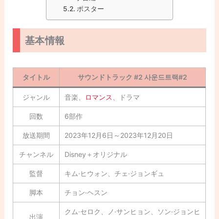
ポスター
基本情報
タイトル
サウンドトラック #2 사운드트랙#2
ジャンル
音楽、
ロマンス
、ドラマ
回数
6部作
放送期間
2023年12月6日～2023年12月20日
チャンネル
Disney＋オリジナル
監督
キム·ヒウォン、チェ·ジョンギュ
脚本
チョン·ヘスン
クム·セロク、ノ·サンヒョン、ソン·ジョンヒ
出演