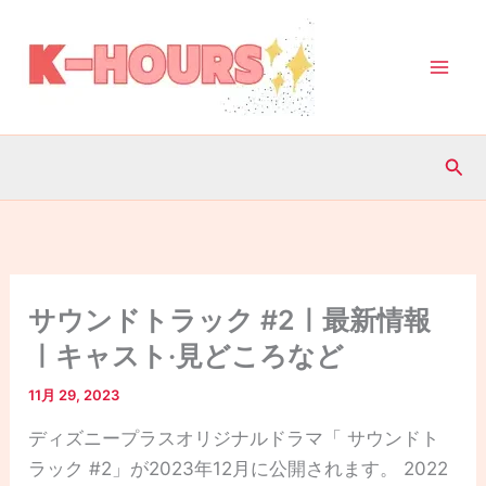
内
容
を
ス
キ
検
ッ
索
プ
サウンドトラック #2ㅣ最新情報
ㅣキャスト·見どころなど
11月 29, 2023
ディズニープラスオリジナルドラマ「 サウンドト
ラック #2」が2023年12月に公開されます。 2022