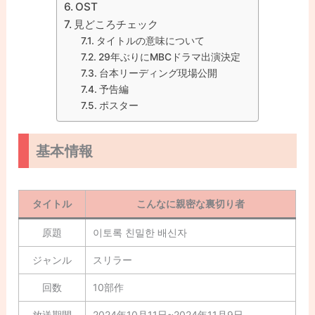
OST
見どころチェック
タイトルの意味について
29年ぶりにMBCドラマ出演決定
台本リーディング現場公開
予告編
ポスター
基本情報
タイトル
こんなに親密な裏切り者
原題
이토록 친밀한 배신자
ジャンル
スリラー
回数
10部作
放送期間
2024年10月11日~2024年11月9日