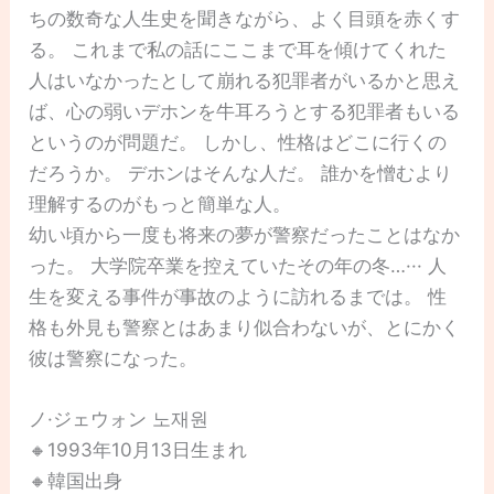
ちの数奇な人生史を聞きながら、よく目頭を赤くす
る。 これまで私の話にここまで耳を傾けてくれた
人はいなかったとして崩れる犯罪者がいるかと思え
ば、心の弱いデホンを牛耳ろうとする犯罪者もいる
というのが問題だ。 しかし、性格はどこに行くの
だろうか。 デホンはそんな人だ。 誰かを憎むより
理解するのがもっと簡単な人。
幼い頃から一度も将来の夢が警察だったことはなか
った。 大学院卒業を控えていたその年の冬…··· 人
生を変える事件が事故のように訪れるまでは。 性
格も外見も警察とはあまり似合わないが、とにかく
彼は警察になった。
ノ·ジェウォン 노재원
🔸1993年10月13日生まれ
🔸韓国出身