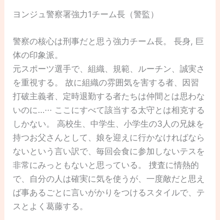
ヨンジュ警察署強力1チーム長（警監）
警察の核心は刑事だと思う強力チーム長。 長身, 巨
体の印象派。
元スポーツ選手で、組織、規範、ルーチン、誠実さ
を重視する。 故に組織の雰囲気を害する者、因習
打破主義者、定時退勤する者たちは仲間とは思わな
いのに…··· ここにすべて該当する太守とは相克する
しかない。 高校生、中学生、小学生の3人の兄妹を
持つお父さんとして、娘を迎えに行かなければなら
ないという言い訳で、毎回会食に参加しないテスを
非常にみっともないと思っている。 捜査に情熱的
で、自分の人は確実に気を使うが、一度敵だと思え
ば事あるごとに言いがかりをつけるスタイルで、テ
スとよく葛藤する。