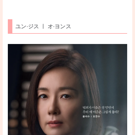
ユン·ジス ㅣ オ·ヨンス