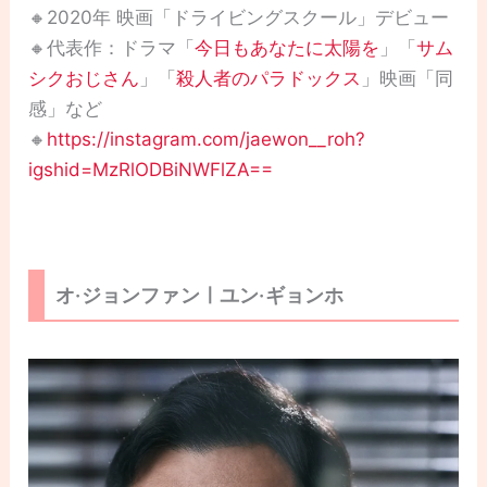
🔸2020年 映画「ドライビングスクール」デビュー
🔸代表作：ドラマ「
今日もあなたに太陽を
」「
サム
シクおじさん
」「
殺人者のパラドックス
」映画「同
感」など
🔸
https://instagram.com/jaewon__roh?
igshid=MzRlODBiNWFlZA==
オ·ジョンファンㅣユン·ギョンホ