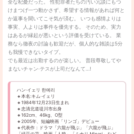
全な杞憂だった。 性犯罪者たちの汚い冗談にもつ
けまつげ一つ動かさず、希望する情報があれば何と
か返事を聞いてこそ気が済む。 いつも感情よりは
事実、人よりは事件を優先する。 そのため、実力
はあるが縁起が悪いという評価を受けている。 業
務なら徹夜の討論も歓迎だが、個人的な雑談は5分
も我慢できないタイプ。
でも最近は出勤するのが楽しい。 普段尊敬してや
まないチャン·テスが上司だなんて…!
ハン·イェリ 한예리
🔸本名:キム·イェリ
🔸1984年12月23日生まれ
🔸忠清北道堤川市出身
🔸162cm、46kg、O型
🔸2005年、短編映画「リンゴ」デビュー
🔸代表作：ドラマ「六龍が飛ぶ」「六龍が飛ぶ」
「緑豆の花」映画「人狼」「ミナリ Minari」など