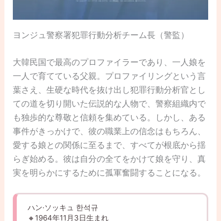
ヨンジュ警察署犯罪行動分析チーム長（警監）
大韓民国で最高のプロファイラーであり、一人娘を
一人で育てている父親。プロファイリングという言
葉さえ、生硬な時代を抜け出し犯罪行動分析官とし
ての道を切り開いた伝説的な人物で、警察組織内で
も独歩的な尊敬と信頼を集めている。しかし、ある
事件がきっかけで、彼の職業上の信念はもちろん、
愛する娘との関係に至るまで、すべてが根底から揺
らぎ始める。彼は自分の全てをかけて娘を守り、真
実を明らかにするために孤軍奮闘することになる。
ハン·ソッキュ 한석규
🔸1964年11月3日生まれ