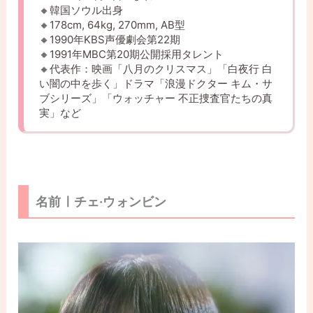
🔸韓国ソウル出身
🔸178cm, 64kg, 270mm, AB型
🔸1990年KBS声優劇会第22期
🔸1991年MBC第20期公開採用タレント
🔸代表作：映画「八月のクリスマス」「白夜行 白
い闇の中を歩く」ドラマ「浪漫ドクター キム・サ
ブシリーズ」「ウォッチャー 不正捜査官たちの真
実」など
名前ㅣチェ·ウォンビン