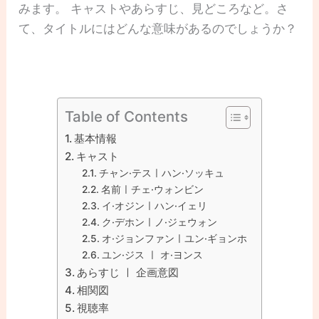
みます。 キャストやあらすじ、見どころなど。さ
て、タイトルにはどんな意味があるのでしょうか？
Table of Contents
基本情報
キャスト
チャン·テスㅣハン·ソッキュ
名前ㅣチェ·ウォンビン
イ·オジンㅣハン·イェリ
ク·デホンㅣノ·ジェウォン
オ·ジョンファンㅣユン·ギョンホ
ユン·ジス ㅣ オ·ヨンス
あらすじ ㅣ 企画意図
相関図
視聴率