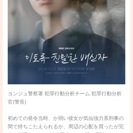
ヨンジュ警察署 犯罪行動分析チーム 犯罪行動分析
官(警長)
初めての発令当時、か弱い彼女が気仙強力系刑事の
間で持ちこたえられるか、周辺の心配を買ったが完