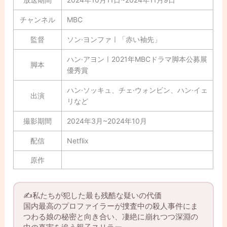
チャンネル
MBC
監督
ソン·ヨンファㅣ「赤い袖先」
ハン·アヨンㅣ2021年MBCドラマ脚本公募展
脚本
優秀賞
ハン·ソッキュ、チェ·ウォンビン、ハン·イェ
出演
リなど
撮影期間
2024年3月~2024年10月
配信
Netflix
原作
✍️私たちが犯した最も残酷な疑いの代価
国内最高のプロファイラーが捜査中の殺人事件にま
つわる娘の秘密と向き合い、凄絶に崩れつつ深淵の