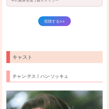
中の真実を追う親子スリラー
視聴する>>
キャスト
チャン·テスㅣハン·ソッキュ