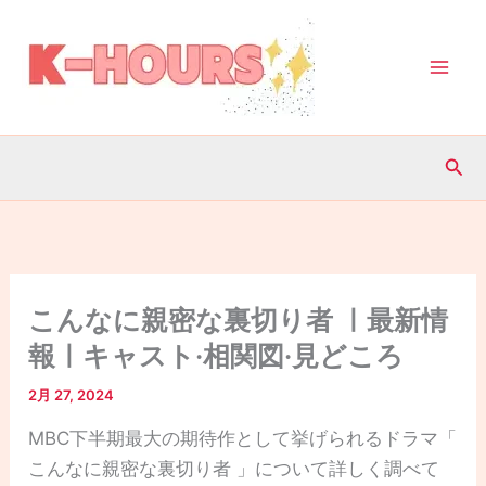
内
容
を
ス
キ
検
ッ
索
プ
こんなに親密な裏切り者 ㅣ最新情
報ㅣキャスト·相関図·見どころ
2月 27, 2024
MBC下半期最大の期待作として挙げられるドラマ「
こんなに親密な裏切り者 」について詳しく調べて