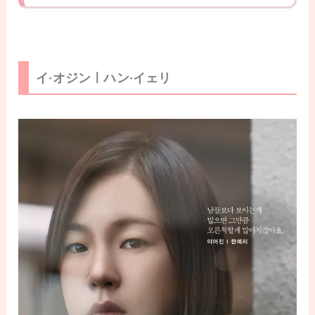
イ·オジンㅣハン·イェリ